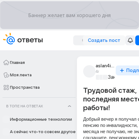
Создать пост
Главная
aslan4ik_2
Подп
4г
Моя лента
Закон и поря
Пространства
Трудовой стаж,
последняя мест
В ТОПЕ НА ОТВЕТАХ
работы!
Добрый вечер я получал 
Информационные технологии
пенсию по инвалидности,
месяца не получаю, не зн
А сейчас что-то совсем другое
соцзащите, пенсионному ф