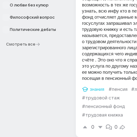
возможность в тех же госу
О любви без купюр
узнать, всю инфу кто в п
фонд отчисляет данные мо
Философский вопрос
госуслугах запрашивал э
трудовую книжку и есть та
Политические дебаты
называется, предоставле
о трудовом деятельности 
Смотреть все
зарегистрированного лица,
содержащихся чего индив
счёте . Это оно что я спр
это услуга по другому на
ее можно получить только
посещая в пенсионный ф
знания
#пенсия
#л
#трудовой стаж
#пенсионный фонд
#трудовая книжка
0
0