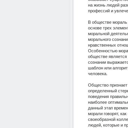
на жизнь людей разн
профессий и увлече
В обществе мораль 
основе трех элемент
моральной деятельн
морального сознания
нравственных отнош
Особенностью морал
обществе является т
сознании выражаетс
шаблон или алгорит
человека.
Общество признает 
определенный стере
поведения правильн
наиболее оптимальн
данный этап времен
морали говорят, как 
своеобразной колле
людей, которые и п