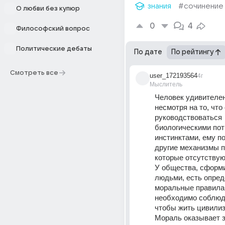
знания
#сочинение
О любви без купюр
0
4
Философский вопрос
Политические дебаты
По дате
По рейтингу
Смотреть все
user_172193564
4г
Мыслитель
Человек удивителен 
несмотря на то, что
руководствоваться 
биологическими пот
инстинктами, ему по
другие механизмы п
которые отсутствую
У общества, сформи
людьми, есть опред
моральные правила,
необходимо соблюда
чтобы жить цивилиз
Мораль оказывает з