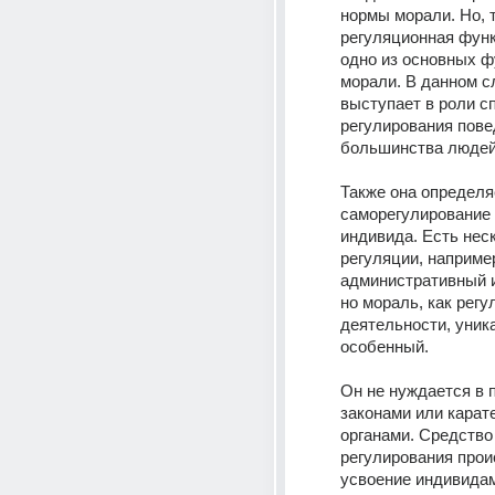
нормы морали. Но, т
регуляционная функ
одно из основных ф
морали. В данном с
выступает в роли сп
регулирования пове
большинства людей
Также она определяе
саморегулирование 
индивида. Есть неск
регуляции, например
административный и
но мораль, как регул
деятельности, уник
особенный.
Он не нуждается в 
законами или карат
органами. Средство 
регулирования прои
усвоение индивидам