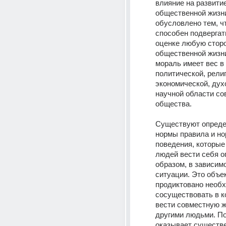
влияние на развитие
общественной жизни
обусловлено тем, чт
способен подвергат
оценке любую сторо
общественной жизни
мораль имеет вес в 
политической, религ
экономической, духо
научной области со
общества.
Существуют опреде
нормы правила и но
поведения, которые
людей вести себя о
образом, в зависимо
ситуации. Это объек
продиктовано необх
сосуществовать в ко
вести совместную жи
другими людьми. По
оказывает существе