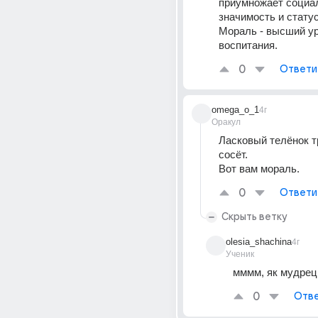
приумножает социа
значимость и статус
Мораль - высший ур
воспитания.
0
Ответи
omega_o_1
4г
Оракул
Ласковый телёнок тр
сосёт.
Вот вам мораль.
0
Ответи
Скрыть ветку
olesia_shachina
4г
Ученик
мммм, як мудрец
0
Отве