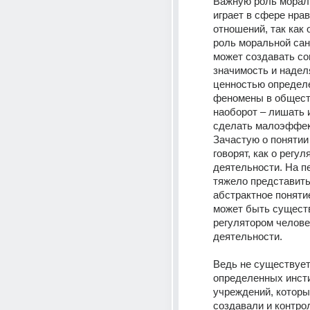
Важную роль мораль
играет в сфере нрав
отношений, так как 
роль моральной сан
может создавать со
значимость и наделя
ценностью определ
феномены в обществ
наоборот – лишать и
сделать малоэффек
Зачастую о понятии
говорят, как о регуля
деятельности. На пе
тяжело представить,
абстрактное понятие
может быть сущест
регулятором челове
деятельности.
Ведь не существует
определенных инсти
учреждений, которы
создавали и контро