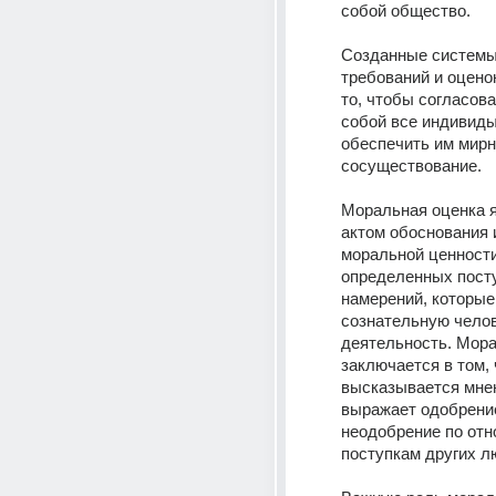
собой общество.
Созданные системы 
требований и оцено
то, чтобы согласова
собой все индивиды
обеспечить им мирн
сосуществование.
Моральная оценка я
актом обоснования 
моральной ценности
определенных посту
намерений, которые
сознательную челов
деятельность. Мора
заключается в том, ч
высказывается мнен
выражает одобрение
неодобрение по отн
поступкам других л