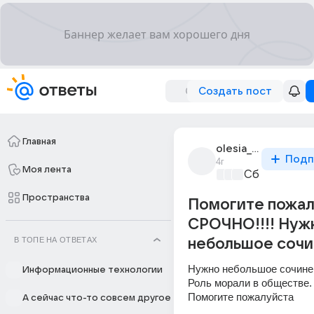
Создать пост
Главная
olesia_shachina
Подп
4г
Моя лента
Сборная До
Пространства
Помогите пожал
СРОЧНО!!!! Нуж
В ТОПЕ НА ОТВЕТАХ
небольшое сочи
Нужно небольшое сочинен
Информационные технологии
Роль морали в обществе.
Помогите пожалуйста
А сейчас что-то совсем другое