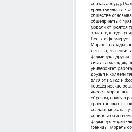
сейчас абсурд. Роль
нравственности в с
обществе основывае
общепринятых прави
морали относятся та
этика, культура речи
Всё это формирует 
Мораль закладывает
детства, из семьи. Д
формируют другие 
институты: садик, ш
университет, работа.
друзья и коллеги так
влияют на нас и фо
поведенческие реакц
числе - моральные. 
образом, важную ро
нравственных отнош
создаёт мораль в ус
социальной значимо
формируя моральные
границы. Мораль соз