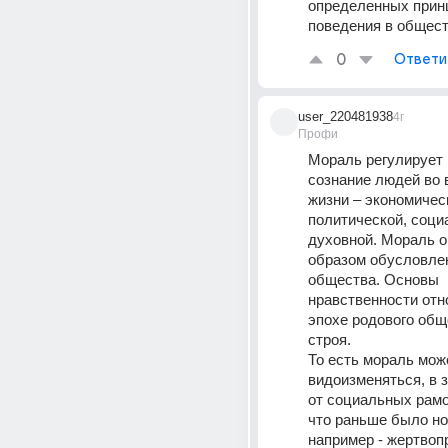
определенных принц
поведения в общест
0
Ответи
user_220481938
4г
Профи
Мораль регулирует 
сознание людей во 
жизни – экономическ
политической, социа
духовной. Мораль 
образом обусловлен
общества. Основы 
нравственности отно
эпохе родового общ
строя.
То есть мораль може
видоизменяться, в з
от социальных рамок
что раньше было но
например - жертвоп