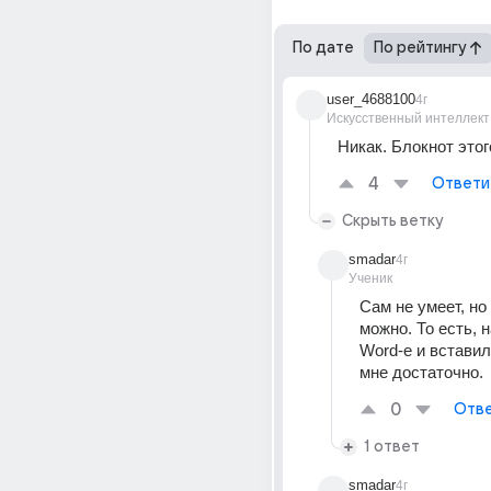
По дате
По рейтингу
user_4688100
4г
Искусственный интеллект
Никак. Блокнот этог
4
Ответи
Скрыть ветку
smadar
4г
Ученик
Сам не умеет, но 
можно. То есть, н
Word-e и вставил
мне достаточно.
0
Отве
1 ответ
smadar
4г