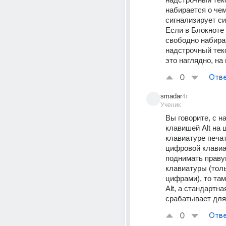
набирается о чем
сигнализирует си
Если в Блокноте 
свободно набират
надстрочный текс
это наглядно, на
0
Отве
smadar
4г
Ученик
Вы говорите, с на
клавишей Alt на ц
клавиатуре печат
цифровой клавиа
поднимать правую
клавиатуры (толь
цифрами), то там
Alt, а стандартная
срабатывает для
0
Отве