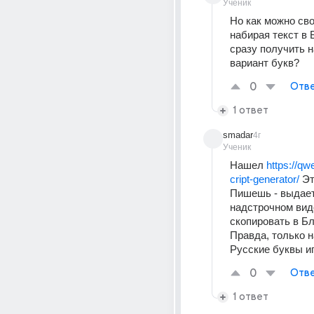
Ученик
Но как можно сво
набирая текст в 
сразу получить н
вариант букв?
0
Отве
1 ответ
smadar
4г
Ученик
Нашел 
https://qw
cript-generator/
 Эт
Пишешь - выдает 
надстрочном виде
скопировать в Бл
Правда, только н
Русские буквы иг
0
Отве
1 ответ