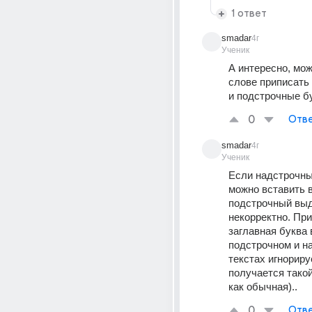
1 ответ
smadar
4г
Ученик
А интересно, мож
слове приписать
и подстрочные б
0
Отве
smadar
4г
Ученик
Если надстрочный
можно вставить в 
подстрочный выд
некорректно. При
заглавная буква в
подстрочном и н
текстах игнорируе
получается такой
как обычная)..
0
Отве