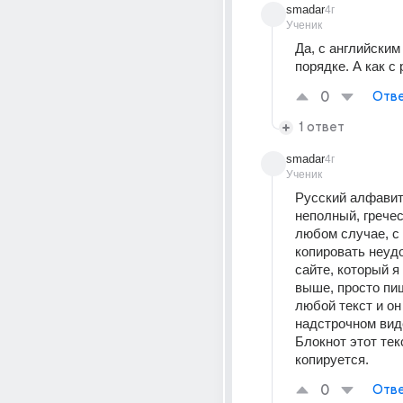
smadar
4г
Ученик
Да, с английским 
порядке. А как с
0
Отве
1 ответ
smadar
4г
Ученик
Русский алфавит 
неполный, гречес
любом случае, с 
копировать неудо
сайте, который я 
выше, просто пиш
любой текст и он
надстрочном виде
Блокнот этот текс
копируется.
0
Отве