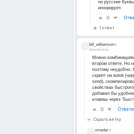
но русские буквы
игнорирует.
0
Отве
1 ответ
bill_williamson
4г
Мыслитель
Можно комбинациями
втором ответе. Но о
поэтому неудобно. 
скрипт на autoit (че
send), скомпилирова
свойствах быстрого 
добавил бы удобное
клавиш через "Быст
0
Ответи
Скрыть ветку
smadar
4г