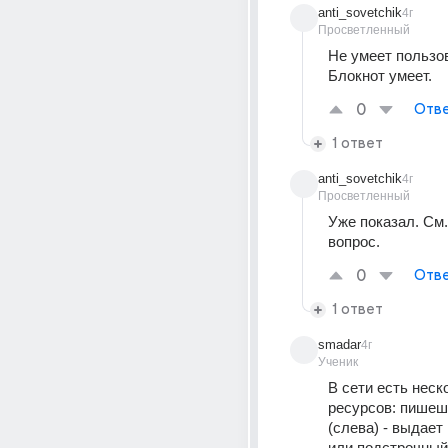
anti_sovetchik
4г
Просветленный
Не умеет пользов
Блокнот умеет.
0
Отве
1 ответ
anti_sovetchik
4г
Просветленный
Уже показал. См.
вопрос.
0
Отве
1 ответ
smadar
4г
Ученик
В сети есть неско
ресурсов: пишешь
(слева) - выдает
или подстрочный 