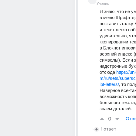
Ученик
Я знаю, что не ум
в меню Шрифт до
поставить галку 
и текст легко наб
удивительно, что 
ккопировании тек
в Блокнот игнори
верхний индекс (
символы). Если ж
надстрочные бук
отсюда 
https://un
m/ru/sets/supersc
ipt-letters/
, то пол
Наверное все-так
возможность коп
большого текста,
знаем деталей.
0
Отве
1 ответ