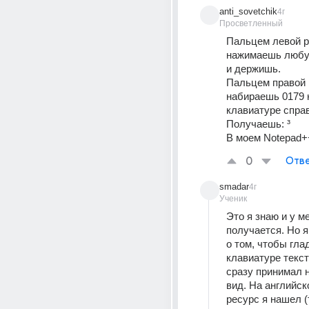
anti_sovetchik
4г
Просветленный
Пальцем левой р
нажимаешь любую
и держишь.
Пальцем правой р
набираешь 0179 
клавиатуре справ
Получаешь: ³
В моем Notepad+
0
Отве
smadar
4г
Ученик
Это я знаю и у ме
получается. Но я 
о том, чтобы глад
клавиатуре текст
сразу принимал 
вид. На английск
ресурс я нашел (т