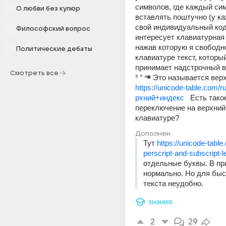
символов, где каждый си
О любви без купюр
вставлять поштучно (у ка
свой индивидуальный код)
Философский вопрос
интересует клавиатурная 
нажав которую я свободно
Политические дебаты
клавиатуре текст, который
принимает надстрочный ви
Смотреть все
https://unicode-table.com/
рхний+индекс
   Есть такое
переключение на верхний 
клавиатуре?
Дополнен
Тут 
https://unicode-table
perscript-and-subscript-le
отдельные буквы. В при
нормально. Но для быс
текста неудобно.
знания
2
29