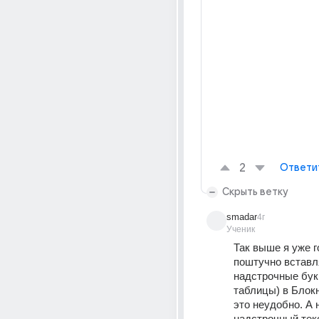
2
Ответи
Скрыть ветку
smadar
4г
Ученик
Так выше я уже го
поштучно вставля
надстрочные букв
таблицы) в Блокн
это неудобно. А н
надстрочный текс