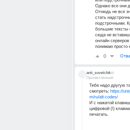
Однако все они д
Отнюдь не все зн
стать надстрочны
подстрочными. Кр
большие тексты (
сюда не вставиш
онлайн серверов я
понимаю просто н
0
Отве
anti_sovetchik
4г
Просветленный
Тебе надо другую та
смотреть: 
https://un
m/ru/alt-codes/
И с нажатой клавише
цифровой (!) клавиа
печатать.