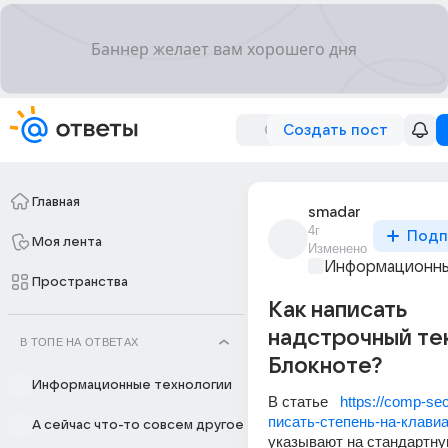
Создать пост
Главная
smadar
4г
Подп
Моя лента
Изменено
Информационны
Пространства
Как написать
надстрочный тек
В ТОПЕ НА ОТВЕТАХ
Блокноте?
Информационные технологии
В статье   
https://comp-sec
писать-степень-на-клавиа
А сейчас что-то совсем другое
указывают на стандартну