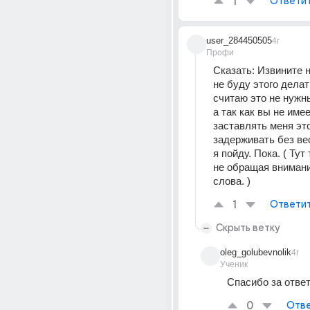
1
Ответи
user_284450505
4г
Профи
Сказать: Извините но
не буду этого делать
считаю это не нужн
а так как вы не имее
заставлять меня это
задерживать без вес
я пойду. Пока. ( Тут
не обращая внимания
слова. )
1
Ответи
Скрыть ветку
oleg_golubevnolik
4г
Ученик
Спасибо за отве
0
Отве