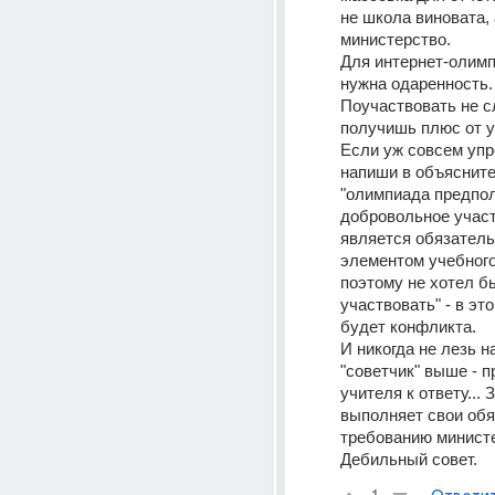
не школа виновата, 
министерство.
Для интернет-олимп
нужна одаренность.
Поучаствовать не сл
получишь плюс от у
Если уж совсем упре
напиши в объяснител
"олимпиада предпол
добровольное участи
является обязатель
элементом учебного
поэтому не хотел бы
участвовать" - в это
будет конфликта.
И никогда не лезь на
"советчик" выше - п
учителя к ответу... З
выполняет свои обя
требованию минист
Дебильный совет.