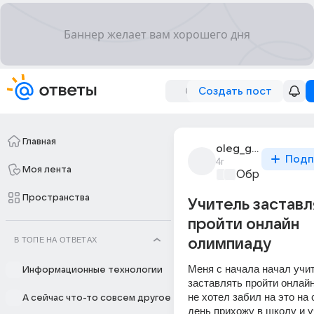
Создать пост
Главная
oleg_golubevnolik
Подп
4г
Моя лента
Образователь
Пространства
Учитель заставл
пройти онлайн
В ТОПЕ НА ОТВЕТАХ
олимпиаду
Меня с начала начал учит
Информационные технологии
заставлять пройти онлайн
не хотел забил на это на
А сейчас что-то совсем другое
день прихожу в школу и у