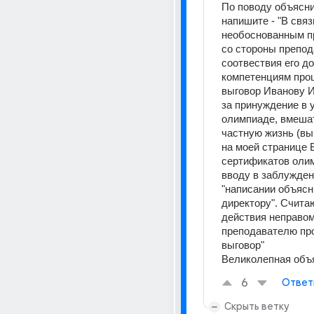
По поводу объясни
напишите - "В связи
необоснованным п
со стороны препода
соотвествия его д
компетенциям прош
выговор Иванову И.
за принуждение в у
олимпиаде, вмешат
частную жизнь (вы
на моей странице В
сертификатов олим
вводу в заблуждени
"написании объясн
директору". Счита
действия неправом
преподавателю про
выговор"
Великолепная объ
6
Ответ
Скрыть ветку