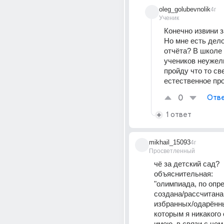
oleg_golubevnolik
4г
Ученик
Конечно извини з
Но мне есть дело
отчёта? В школе 
учеников неужели
пройду что то све
естественное пр
0
Отве
1 ответ
mikhail_15093
4г
Просветленный
чё за детский сад?
объяснительная: 
"олимпиада, по опре
создана/рассчитана 
избранных/одарённы
которым я никакого 
имею, в связи с чем,