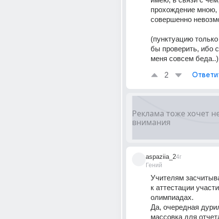
прохождение мною, 
совершенно невозм
(пунктуацию только
бы проверить, ибо с
меня совсем беда..)
2
Ответи
aspaziia_2
4г
Гений
Учителям засчитыва
к аттестации участи
олимпиадах. 
Да, очередная дури
массовка для отчета