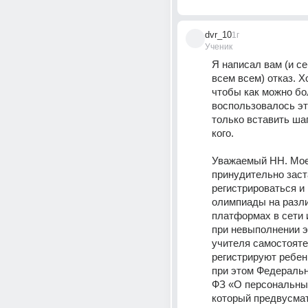
dvr_10
1г
Ученик
Я написал вам (и се
всем всем) отказ. Х
чтобы как можно бо
воспользовалось эт
только вставить шапк
кого.
Уважаемый НН. Моег
принудительно заст
регистрироваться и 
олимпиады на разли
платформах в сети и
при невыполнении эт
учителя самостояте
регистрируют ребен
при этом Федеральн
ФЗ «О персональных
который предвусмат