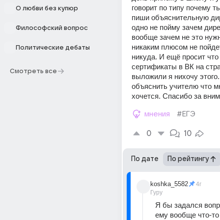
говорит по типу почему т
О любви без купюр
пиши объяснительную дире
одно не пойму зачем дирек
Философский вопрос
вообще зачем не это нужн
никаким плюсом не пойдет
Политические дебаты
никуда. И ещё просит что
сертификаты в ВК на стра
Смотреть все
выложили я нихочу этого. 
объяснить учителю что мн
хочется. Спасибо за вни
мнения
#ЕГЭ
0
10
По дате
По рейтингу
koshka_5582
4г
Гуру
Я бы задался вопро
ему вообще что-то