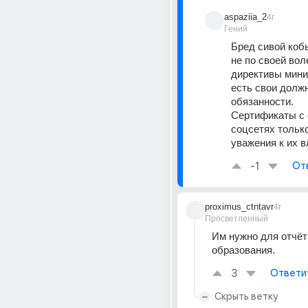
aspaziia_2
4г
Гений
Бред сивой коб
не по своей вол
директивы минис
есть свои долж
обязанности. 
Сертификаты с 
соцсетях только
уважения к их в
-1
От
proximus_ctntavr
4г
Просветленный
Им нужно для отчёта
образования.
3
Ответи
Скрыть ветку