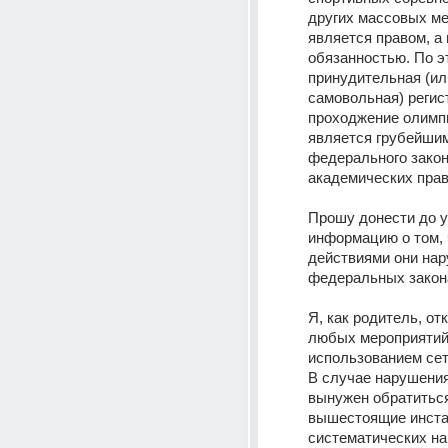
других массовых ме
является правом, а н
обязанностью. По э
принудительная (или
самовольная) регист
проходжение олимпи
является грубейши
федерального закона
академических прав
Прошу донести до у
информацию о том, 
действиями они нар
федеральных закона
Я, как родитель, от
любых мероприятий 
использованием сети
В случае нарушения,
вынужен обратиться
вышестоящие инстан
систематических на