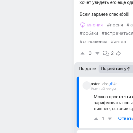
хочет увидеть его еще од
Всем заранее спасибо!!!
мнения
#песня
#к
#собаки
#встречатьс
#отношения
#ангел
0
2
По дате
По рейтингу
aston_dbs
4г
Высший разум
Можно просто эти с
зарифмовать попыт
лишнее, оставив с
1
Ответ