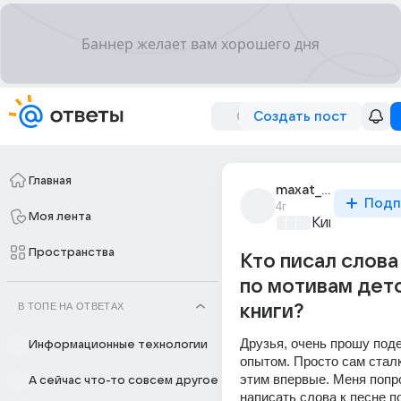
Создать пост
Главная
maxat_millionaire
Подп
4г
Моя лента
Киномания
+4
Пространства
Кто писал слова
по мотивам дет
В ТОПЕ НА ОТВЕТАХ
книги?
Друзья, очень прошу поде
Информационные технологии
опытом. Просто сам сталк
этим впервые. Меня попр
А сейчас что-то совсем другое
написать слова к песне п