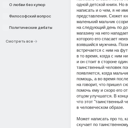
одной детской книги. Но во
О любви без купюр
написать и о чем, я не им
представления. Сюжет кни
Философский вопрос
маленький мальчик ссорит
на следующий день по дор
Политические дебаты
магазину на него нападает
которого его спасает неиз
Смотреть все
взявшийся мужчина. Позж
встречается с ним на фут
в то время, когда с ним ни
и он стоит в стороне один
таинственный человек по
появляется, когда мальчи
помощь, а во время после
на говорит, что пришел сю
помочь ему и скоро его от
отцом улучшатся. В конце
что этот "таинственный че
в человеческом образе. 
Может написать про то, ка
скучает по таинственному