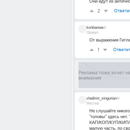
Они идут из антично
2
Ответи
konbanwa
4г
Оракул
От выражения Гитле
1
Ответи
vladimir_singurian
4г
Мастер
Не слушайте никого,
"головы" здесь нет.
КАП/КОП/КУП/КИП/К
малую часть, по сво