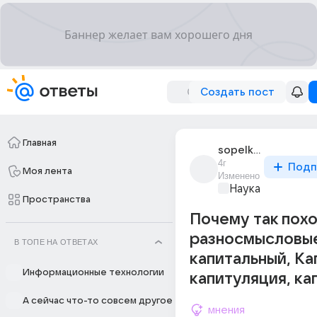
Создать пост
Главная
sopelka_6
4г
Подп
Моя лента
Изменено
Наука
Пространства
Почему так пох
разносмысловые
В ТОПЕ НА ОТВЕТАХ
капитальный, Ка
Информационные технологии
капитуляция, ка
А сейчас что-то совсем другое
мнения