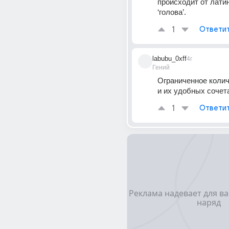
происходит от латин
‘голова’.
1
Ответи
labubu_0xff
4г
Гений
Ограниченное колич
и их удобных сочет
1
Ответи