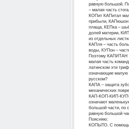
равную большой. П
– малая часть стога
КОПит КАПитал мал
прибыли, КАПюшон –
плаща, КЕПка – шьё
долей материи, КИП
из отдельных листко
КАПля – часть боль
воды, КУПон – часть
Поэтому КАПИТАН в
малая часть команд
латинском эти триф
означающие малую ч
русском?
КАПА – защита зубов
механических повр
КАП-КОП-КИП-КУП-
означают маленькую
большой части, по с
равную большой час
Поясняю:
КОПЫТО. С помощь