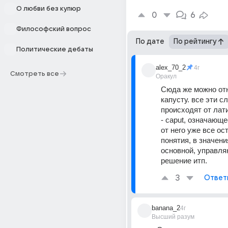
О любви без купюр
0
6
Философский вопрос
По дате
По рейтингу
Политические дебаты
alex_70_2
4г
Смотреть все
Оракул
Сюда же можно отне
капусту. все эти сл
происходят от лати
- caput, означающее
от него уже все ос
понятия, в значения
основной, управля
решение итп.
3
Ответ
banana_2
4г
Высший разум