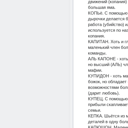
движений (копания) 
большая яма.
КОПЬё. С помощью 
дырочки делается б
работа (убийство) и
используется по на
копания.
КАПИТАН. Хоть и гл
маленький член бол
команды.
АЛЬ КАПОНЕ - хоть 
но высший (АЛЬ) чл
мафии. 
КУПИДОН - хоть ма
божок, но обладает
возможностями боль
(дарит любовь).
КУПЕЦ. С помощью 
прибыли скапливает
семьи.
КЕПКА. Шьётся из м
деталей в одну бо
КАПЮШОН. Маленьк