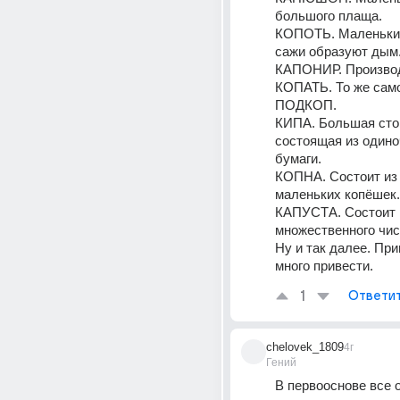
большого плаща. 
КОПОТЬ. Маленькие
сажи образуют дым.
КАПОНИР. Производ
КОПАТЬ. То же сам
ПОДКОП.
КИПА. Большая стоп
состоящая из одино
бумаги.
КОПНА. Состоит из 
маленьких копёшек.
КАПУСТА. Состоит и
множественного чис
Ну и так далее. При
много привести.
1
Ответи
chelovek_1809
4г
Гений
В первооснове все о