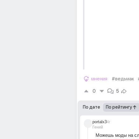
мнения
#ведьмак
0
5
По дате
По рейтингу
portalx3
4г
Гений
Можешь моды на сл