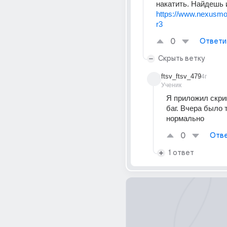
накатить. Найдешь 
https://www.nexusm
r3
0
Ответи
Скрыть ветку
ftsv_ftsv_479
4г
Ученик
Я приложил скрин
баг. Вчера было т
нормально
0
Отве
1 ответ