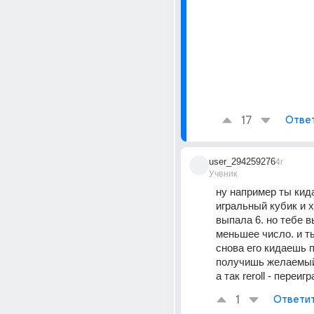
17
Отве
user_294259276
4г
Ученик
ну например ты кид
игральный кубик и х
выпала 6. но тебе в
меньшее число. и т
снова его кидаешь п
получишь желаемый
а так reroll - переигр
1
Ответи