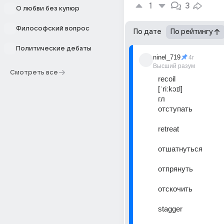
1
3
О любви без купюр
Философский вопрос
По дате
По рейтингу
Политические дебаты
ninel_719
4г
Высший разум
Смотреть все
recoil
[ˈriːkɔɪl]
гл
отступать
retreat
отшатнуться
отпрянуть
отскочить
stagger