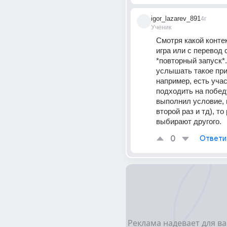
igor_lazarev_891
4г
Ученик
Смотря какой контекс
игра или с перевод с
*повторный запуск*.
услышать такое при
например, есть учас
подходить на победу
выполнил условие, 
второй раз и тд), то р
выбирают другого.
0
Ответи