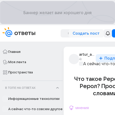
Создать пост
Главная
artur_artur_6832
Подп
4г
Моя лента
А сейчас что-т
Пространства
Что такое Рер
Рерол? Про
В ТОПЕ НА ОТВЕТАХ
словам
Информационные технологии
мнения
А сейчас что-то совсем другое