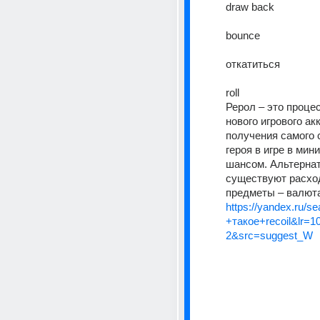
draw back
bounce
откатиться
roll
Рерол – это процес
нового игрового ак
получения самого с
героя в игре в мин
шансом. Альтернати
существуют расхо
предметы – валют
https://yandex.ru/s
+такое+recoil&lr=1
2&src=suggest_W