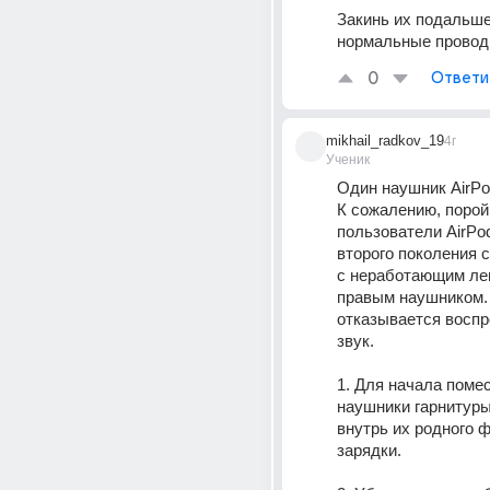
Закинь их подальше 
нормальные провод
0
Ответи
mikhail_radkov_19
4г
Ученик
Один наушник AirPo
К сожалению, порой 
пользователи AirPod
второго поколения 
с неработающим ле
правым наушником. 
отказывается воспр
звук.
1. Для начала помес
наушники гарнитуры 
внутрь их родного ф
зарядки.