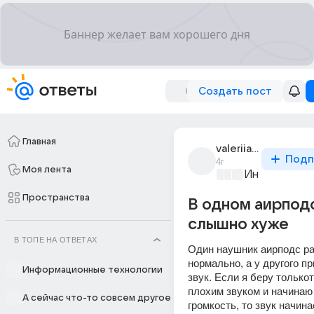
Создать пост
Главная
valeriia_m_231
Подп
4г
Моя лента
Информацио
Пространства
В одном аирпод
слышно хуже
В ТОПЕ НА ОТВЕТАХ
Один наушник аирподс ра
нормально, а у другого п
Информационные технологии
звук. Если я беру толькот
плохим звуком и начинаю
А сейчас что-то совсем другое
громкость, то звук начина