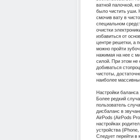
ватной палочкой, ко
было чистить уши. 
смочив вату в чисто
специальном средст
очистки электроники
избавиться от основ
центре решетки, а п
можно пройти зубочи
нажимая на нее с м
силой. При этом не 
добиваться стопроц
чистоты, достаточно
наиболее массивны
Настройки баланса
Более редкий случай
пользователь случа
дисбаланс в звучан
AirPods (AirPods Pro)
настройках родитель
устройства (iPhone, iP
Следует перейти в 