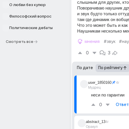
слышным для других, кто в
О любви без купюр
Поворачиваю наушник дру
и звук будто только оттуд
Философский вопрос
там где динамик он вобще 
Что это может быть и как 
Политические дебаты
Наушникам несколько ме
мнения
#звук
#нау
Смотреть все
0
3
По дате
По рейтингу
user_1850160
4г
Мудрец
неси по гарантии
0
Ответ
abstract_13
4г
Оракул