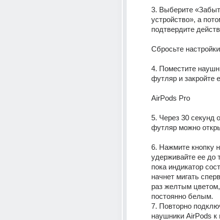
3. Выберите «Забыть
устройство», а потом
подтвердите действ
Сбросьте настройки
4. Поместите наушни
футляр и закройте е
AirPods Pro
5. Через 30 секунд 
футляр можно откр
6. Нажмите кнопку н
удерживайте ее до т
пока индикатор сост
начнет мигать сперв
раз желтым цветом, 
постоянно белым.
7. Повторно подключ
наушники AirPods к