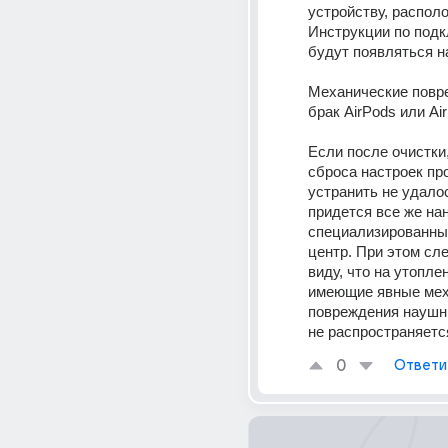
устройству, располо
Инструкции по подк
будут появляться н
Механические повре
брак AirPods или Ai
Если после очистки,
сброса настроек пр
устранить не удалось
придется все же нан
специализированны
центр. При этом сле
виду, что на утопле
имеющие явные мех
повреждения наушни
не распространяетс
0
Ответи