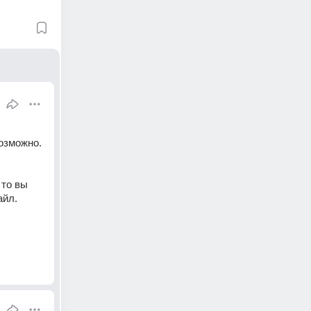
зможно. 
то вы 
йл. 