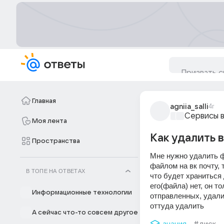
Главная
agniia_salli
4г
Сервисы 
Моя лента
Как удалить 
Пространства
Мне нужно удалить ф
файлом на вк почту, 
В ТОПЕ НА ОТВЕТАХ
что будет храниться 
его(файла) нет, он т
Информационные технологии
отправленных, удалит
оттуда удалить
А сейчас что-то совсем другое