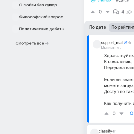
знания
#диск
О любви без купюр
0
4
Философский вопрос
По дате
По рейтин
Политические дебаты
support_mail
4г
Смотреть все
Мыслитель
Здравствуйте.
К сожалению, 
Передала ваш
Если вы знает
можете загрузи
Доступ по так
Как получить 
0
О
classify
4г