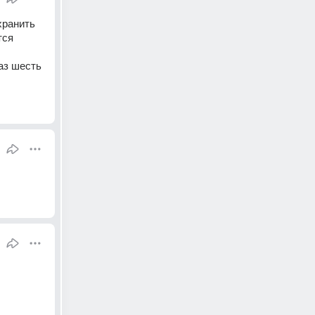
ранить 
ся 
з шесть 