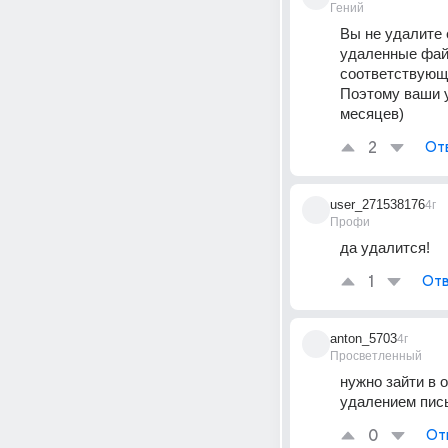
Гений
Вы не удалите 
удаленные файл
соответствующи
Поэтому ваши у
месяцев)
2
От
user_271538176
4г
Профи
да удалится!
1
Отв
anton_5703
4г
Просветленный
нужно зайти в 
удалением пис
0
От