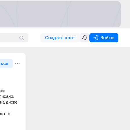
Создать пост
Войти
ться
им 
исано, 
на диске 
 его 