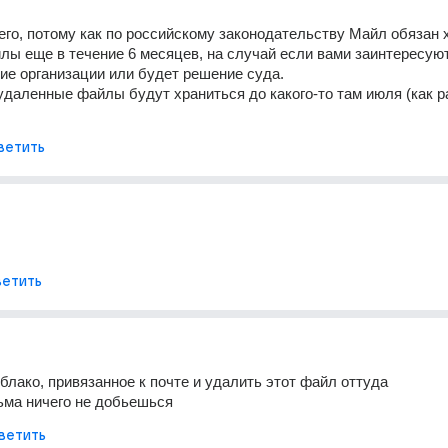
его, потому как по российскому законодательству Майл обязан х
ы еще в течение 6 месяцев, на случай если вами заинтересуют
е организации или будет решение суда.
даленные файлы будут храниться до какого-то там июля (как ра
ветить
етить
облако, привязанное к почте и удалить этот файл оттуда
ьма ничего не добьешься
ветить