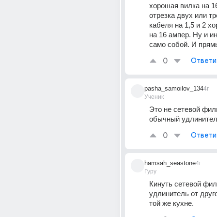
хорошая вилка на 16
отрезка двух или тр
кабеля на 1,5 и 2 хо
на 16 ампер. Ну и и
само собой. И прям
0
Ответи
pasha_samoilov_134
4г
Ученик
Это не сетевой филь
обычный удлините
0
Ответи
hamsah_seastone
4г
Гуру
Кинуть сетевой фил
удлинитель от друго
той же кухне.