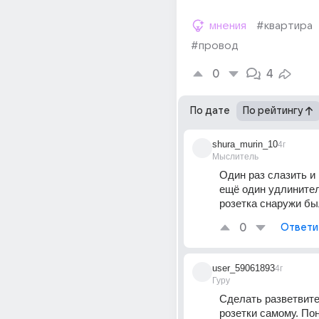
мнения
#квартира
#провод
0
4
По дате
По рейтингу
shura_murin_10
4г
Мыслитель
Один раз слазить и 
ещё один удлинитель
розетка снаружи бы
0
Ответи
user_59061893
4г
Гуру
Сделать разветвител
розетки самому. По