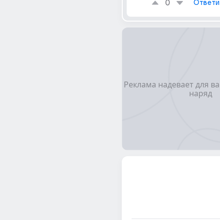
0
Ответи