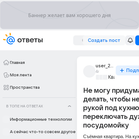
Создать пост
Главная
user_264774781
Подп
4г
Моя лента
Квадратные
Пространства
Не могу придум
делать, чтобы н
В ТОПЕ НА ОТВЕТАХ
рукой под кухню
переключать ду
Информационные технологии
посудомойку
А сейчас что-то совсем другое
Съёмная квартира. На кухн