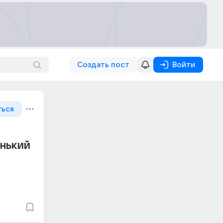
Создать пост
Войти
ться
енький