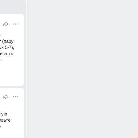
 
(пару 
 5-7), 
 есть 
. 
ную 
вьте 
 