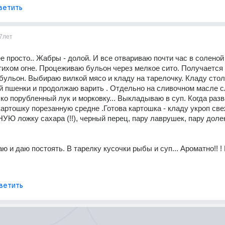
ветить
7лет
е просто.. Жабры - долой. И все отвариваю почти час в соленой 
 тихом огне. Процеживаю бульон через мелкое сито. Получается 
ульон. Выбираю вилкой мясо и кладу на тарелочку. Кладу стол
 пшенки и продолжаю варить . Отдельно на сливочном масле сл
о порубленный лук и морковку... Выкладываю в суп. Когда разв
картошку порезанную средне .Готова картошка - кладу укроп свеж
УЮ ложку сахара (!!), черный перец, пару лаврушек, пару долек
 
ю и даю постоять. В тарелку кусочки рыбы и суп... Ароматно!! ! 
ветить