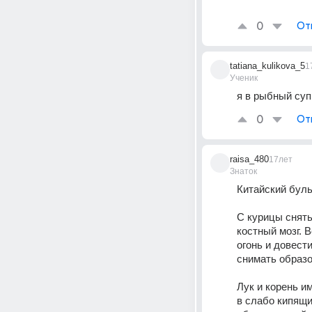
0
От
tatiana_kulikova_5
1
Ученик
я в рыбный суп
0
От
raisa_480
17лет
Знаток
Китайский буль
С курицы снять
костный мозг. 
огонь и довести
снимать образо
Лук и корень и
в слабо кипящи