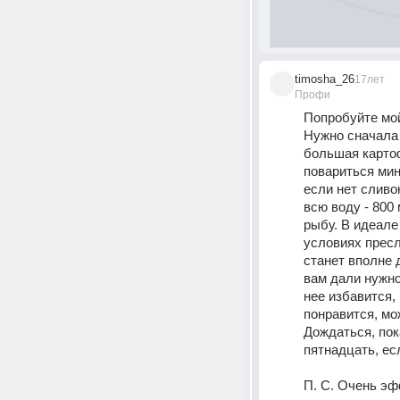
timosha_26
17лет
Профи
Попробуйте мой
Нужно сначала 
большая картоф
повариться мин
если нет сливо
всю воду - 800 
рыбу. В идеале
условиях пресл
станет вполне 
вам дали нужно
нее избавится, 
понравится, мо
Дождаться, пок
пятнадцать, ес
П. С. Очень эф