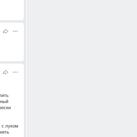
ить 
ный 
ески 
с луком 
нять 