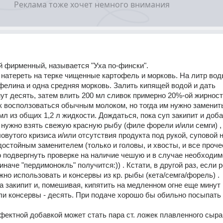
 фирменный, называется "Уха по-фински".
натереть на терке чищенные картофель и морковь. На литр воды 
елина и одна средняя морковь. Залить кипящей водой и дать 
ут десять, затем влить 200 мл сливок примерно 20%-ой жирности
к восползоваться обычным молоком, но тогда им нужно заменить
мл из общих 1,2 л жидкости. Дождаться, пока суп закипит и доба
 нужно взять свежую красную рыбу (филе форели и/или семги) , н
овутого кризиса и/или отсутствия продукта под рукой, суповой н
достойным заменителем (только и головы, и хвосты, и все прочее
 подвергнуть проверке на наличие чешую и в случае необходимо
иначе "пердимонокль" получится:)) . Кстати, в другой раз, если р
жно использовать и консервы из кр. рыбы (кета/семга/форель) . 
а закипит и, помешивая, кипятить на медленном огне еще минут 
ли консервы - десять. При подаче хорошо бы обильно посыпать
фектной добавкой может стать пара ст. ложек плавленного сыра