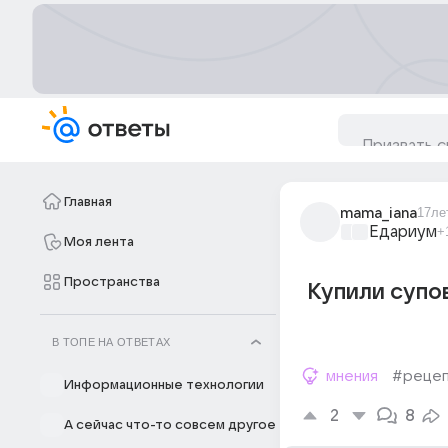
Главная
mama_iana
17ле
Едариум
+
Моя лента
Пространства
Купили супо
В ТОПЕ НА ОТВЕТАХ
мнения
#реце
Информационные технологии
2
8
А сейчас что-то совсем другое