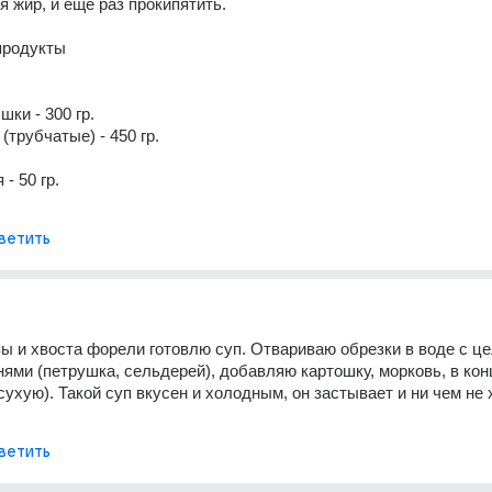
 жир, и еще раз прокипятить.
продукты
ки - 300 гр.
 (трубчатые) - 450 гр.
- 50 гр.
ветить
вы и хвоста форели готовлю суп. Отвариваю обрезки в воде с це
нями (петрушка, сельдерей), добавляю картошку, морковь, в кон
сухую). Такой суп вкусен и холодным, он застывает и ни чем не 
ветить