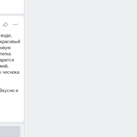
воде, 
красивый 
овую 
егка 
арится 
ий, 
 чеснока 
Вкусно и 