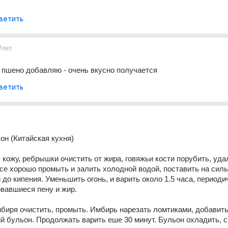
ветить
7лет
 пшено добавляю - очень вкусно получается
ветить
он (Китайская кухня)
 кожу, ребрышки очистить от жира, говяжьи кости порубить, удал
Все хорошо промыть и залить холодной водой, поставить на силь
 до кипения. Уменьшить огонь, и варить около 1.5 часа, периодич
вавшиеся пену и жир.
мбиря очистить, промыть. Имбирь нарезать ломтиками, добавить 
й бульон. Продолжать варить еше 30 минут. Бульон охладить, с