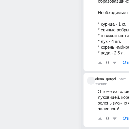
образовавшийся
Необходимые 
* курица - 1 кг.
* свиные ребрыш
* говяжьи кости
* лук - 4 шт.
* корень имбиря 
* вода - 2.5 л.
0
От
elena_gorgol
17лет
Ученик
Я тоже из голо
луковицей, кор
зелень (можно 
заливного!
0
От