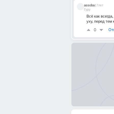
assoba
17лет
Гуру
Всё как всегда,
уху, перед тем 
0
От