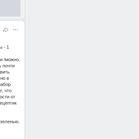
- 1 
 /можно, 
 почти 
вить 
о в 
абор 
, что 
сти от 
ецептик 
 зеленью.