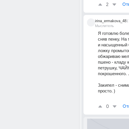
2
От
irina_ermakova_48
1
Мыслитель
Я готовлю боле
сняв пенку. На
и насыщенный б
ложку промытой
обжариваю мелк
пшено - кладу 
петрушку, ЧАЙН
покрошенного. .
Закипел - снима
просто. )
0
От