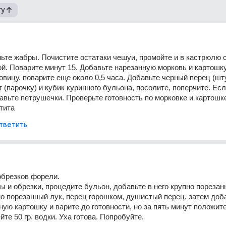
гу
ьте жабры. Почистите остатаки чешуи, промойте и в кастрюлю с
й. Поварите минут 15. Добавьте нарезанную морковь и картошку 
овицу. поварите еще около 0,5 часа. Добавьте черный перец (штук
 (парочку) и кубик куринного бульона, посолите, поперчите. Если
авьте петрушечки. Проверьте готовность по морковке и картошке
тита
тветить
 обрезков форели.
ы и обрезки, процедите бульон, добавьте в него крупно порезан
но порезанный лук, перец горошком, душистый перец, затем доба
ную картошку и варите до готовности, но за пять минут положите
те 50 гр. водки. Уха готова. Попробуйте.