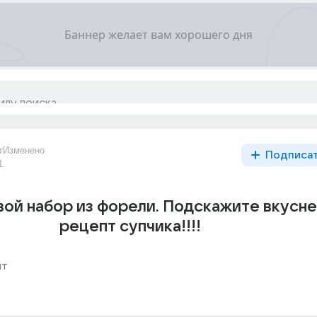
т
Изменено
Подписа
1
вой набор из форели. Подскажите вкусн
рецепт супчика!!!!
пт