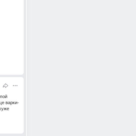
лой 
це варки-
хуже 