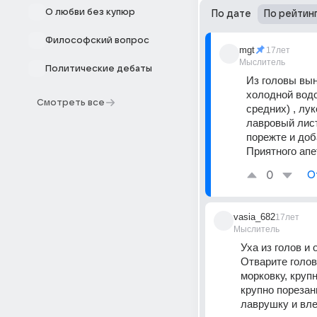
О любви без купюр
По дате
По рейтин
Философский вопрос
mgt
17лет
Мыслитель
Политические дебаты
Из головы вын
холодной водо
Смотреть все
средних) , лук
лавровый лист
порежте и доб
Приятного апе
0
О
vasia_682
17лет
Мыслитель
Уха из голов и
Отварите голов
морковку, круп
крупно порезан
лаврушку и влей