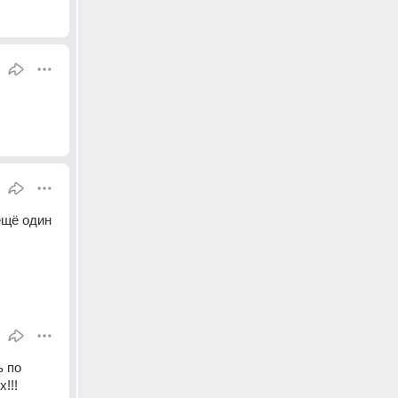
ещё один 
 по 
!!!