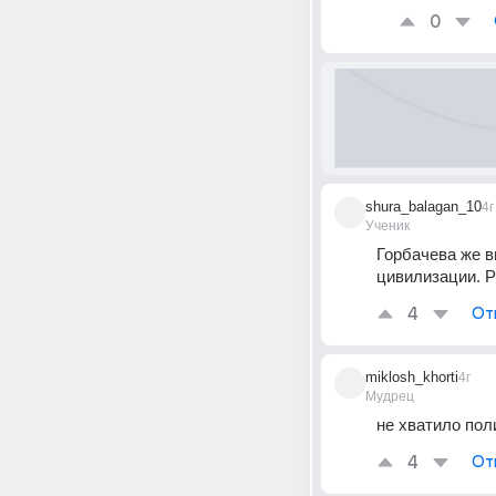
0
shura_balagan_10
4г
Ученик
Горбачева же в
цивилизации. 
4
От
miklosh_khorti
4г
Мудрец
не хватило пол
4
От