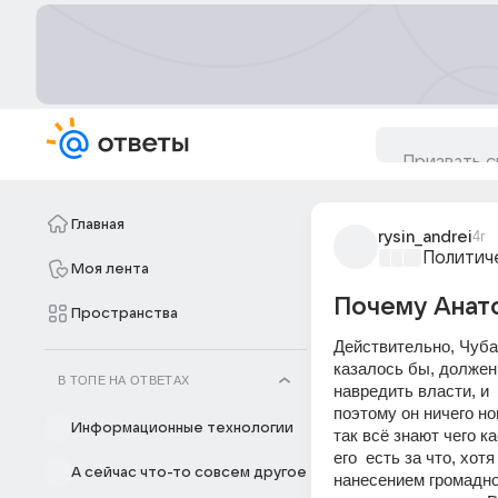
Главная
rysin_andrei
4г
Политич
Моя лента
Почему Анато
Пространства
Действительно, Чуба
казалось бы, должен 
В ТОПЕ НА ОТВЕТАХ
навредить власти, и 
поэтому он ничего но
Информационные технологии
так всё знают чего к
его  есть за что, хо
А сейчас что-то совсем другое
нанесением громадно