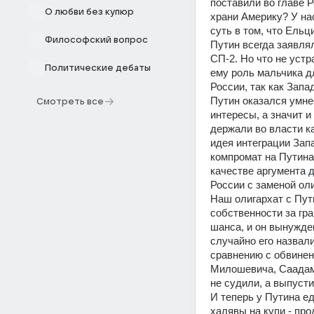
поставили во главе Р
О любви без купюр
храни Америку? У на
суть в том, что Ельц
Философский вопрос
Путин всегда заявлял
СП-2. Но что не устр
Политические дебаты
ему роль мальчика д
России, так как Запа
Путин оказался умне
Смотреть все
интересы, а значит и
держали во власти ка
идея интеграции Запа
компромат на Путина 
качестве аргумента д
России с заменой оли
Наш олигархат с Пут
собственности за гра
шанса, и он вынужде
случайно его назвал
сравнению с обвинени
Милошевича, Саадама 
не судили, а выпусти
И теперь у Путина е
халявы на купи - про