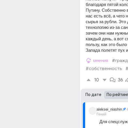
благодаря пятой кол
Путину. Собственно в
нас есть всё, а чего
сырья за рубли. Это 
технологию из-за сан
зачем они нам нужны?
каждый день, а вот 
пользу, как это было
Запада полетят пух и
мнения
#гражд
#собственность
#
10
36
По дате
По рейтин
aleksei_niashin
Гений
Для спецслужб