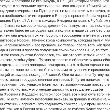
оссии, и поставил не кто-нибудь, а Ельцин, который заявил, что
с судят и за меньшие преступления типа пожара в «Зимней вишне
ину дали компромат на Путина и он не мог соскочить с крючка, п
 о необходимости интеграции в Европу с прокачкой газа через С
аивало Путина? А то что команда Ельцина во главе с Чубайсом г
ля битья, на которого народ должен был выпустить пар после ра
ду важно было не сотрудничать, а получать наше сырьё бесплатн
е, чем они думали и он не побоялся вооружённым путём отстаив
 интересы России.  Именно из-за компромата, который был у  Чуб
к неприкасаемого и всё прощали, но теперь, после того, как про
да и России и провала получения прибыли через СП-2, то этот 
и его команду стал бесполезен, так как это уже нельзя использо
ля того, чтобы убрать Путина от власти и обеспечить дальнейш
гархата на своих западных олигархов, как это было сделано на У
иным во главе не захотел быть козлами отпущения и присвоение
ницей оказалось последней каплей. Они не оставили Путину ни 
н отстаивать государственные интересы. И Путин понимает, что 
и военным преступником (понятно, что экономические преступлен
ем в убийствах – это мелкие шалости), а это далее судьба 
Хусейна и Каддафи, если он проиграет. вот и вся суть того, чт
ли. То есть Чубайсу позволили выехать за границу в обмен на к
динственный вариант - это поднимать собственную промышленно
дай, так как в России всякие покупки из-за рубежа будут пресече