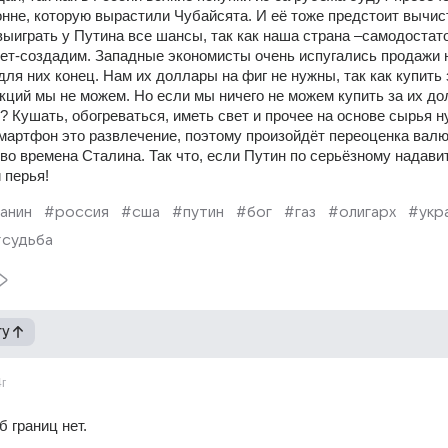
онне, которую вырастили Чубайсята. И её тоже предстоит вычист
ыиграть у Путина все шансы, так как наша страна –самодостаточ
 нет-создадим. Западные экономисты очень испугались продажи 
для них конец. Нам их доллары на фиг не нужны, так как купить 
кций мы не можем. Но если мы ничего не можем купить за их дол
 Кушать, обогреваться, иметь свет и прочее на основе сырья н
смартфон это развлечение, поэтому произойдёт переоценка валю
 во времена Сталина. Так что, если Путин по серьёзному надавит,
 перья!
анин
#россия
#сша
#путин
#бог
#газ
#олигарх
#укр
судьба
гу
4г
 границ нет.