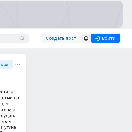
Создать пост
Войти
ться
ти, и 
что могло 
, и 
и они и 
 судить 
тв и 
 Путина 