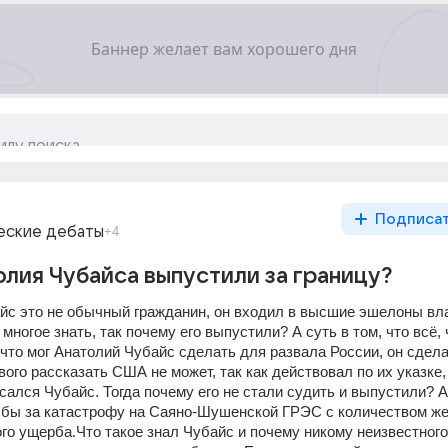
Подписа
еские дебаты
+4
лия Чубайса выпустили за границу?
йс это не обычный гражданин, он входил в высшие эшелоны влас
многое знать, так почему его выпустили? А суть в том, что всё, 
 что мог Анатолий Чубайс сделать для развала России, он сделал
вого рассказать США не может, так как действовал по их указке, 
асался Чубайс. Тогда почему его не стали судить и выпустили? А
тя бы за катастрофу на Саяно-Шушенской ГРЭС с количеством жер
го ущерба.Что такое знал Чубайс и почему никому неизвестного