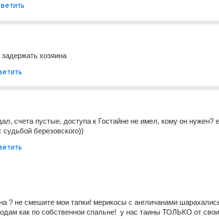
ветить
 задержать хозяина
ветить
дал, счета пустые, доступа к Гостайне не имел, кому он нужен? 
с судьбой березовского))
ветить
ина ? не смешите мои тапки! мерикосы с англичанами шарахались
одам как по собственнои спальне!  у нас таины ТОЛЬКО от своих