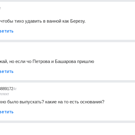
г
 чтобы тихо удавить в ванной как Березу.
ветить
жай, но если чо Петрова и Башарова пришлю
ветить
3889172
4г
ллект
жно было выпускать? какие на то есть основания?
ветить