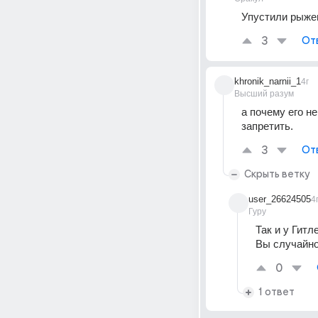
Упустили рыжего
3
От
khronik_narnii_1
4г
Высший разум
а почему его не
запретить.
3
От
Скрыть ветку
user_26624505
4
Гуру
Так и у Гитл
Вы случайно
0
1 ответ