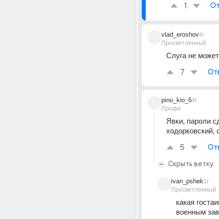
1
От
vlad_eroshov
4г
Просветленный
Слуга не может
7
От
pino_kio_6
4г
Профи
Явки, пароли с
ходорковский, 
5
От
Скрыть ветку
ivan_pshek
1г
Просветленный
какая госта
военным зав