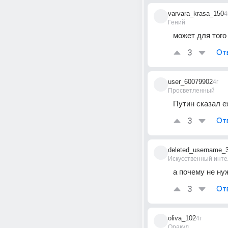
varvara_krasa_150
4
Гений
может для того
3
От
user_60079902
4г
Просветленный
Путин сказал е
3
От
deleted_username_
Искусственный инте
а почему не ну
3
От
oliva_102
4г
Оракул