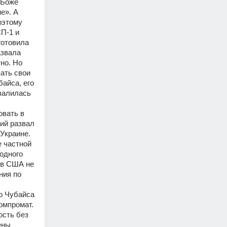
 Боже 
». А 
оэтому 
П-1 и 
отовила 
звала 
о. Но 
ать свои 
айса, его 
валилась 
вать в 
ий развал 
краине.  
 частной 
одного 
в США не 
ия по 
о Чубайса 
омпромат. 
сть без 
ны 