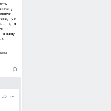
ить 
ная, у 
нашего 
западную 
лары, то 
ужно 
т в нашу 
 от 
аина