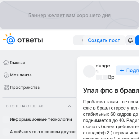
Создать пост
Главная
dungeon_master_283
Подп
4г
Моя лента
Время игр
+2
Пространства
Упал фпс в брав
Проблема такая - не понятн
В ТОПЕ НА ОТВЕТАХ
фпс в бравл старсе упал с
стабильных 60 кадров до 
Информационные технологии
поднимается до 40. Ради 
скачать более требовате
А сейчас что-то совсем другое
стандофф 2 ( первая игра,
пришла на ум ), а там ста