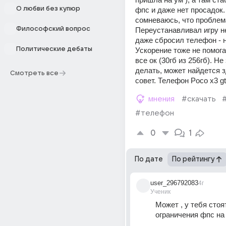
О любви без купюр
фпс и даже нет просадок.
сомневаюсь, что проблема
Философский вопрос
Переустанавливал игру не
даже сбросил телефон - н
Политические дебаты
Ускорение тоже не помога
все ок (30гб из 256гб). Не 
делать, может найдется з
Смотреть все
совет. Телефон Poco x3 gt
мнения
#скачать
#телефон
0
1
По дате
По рейтингу
user_296792083
4г
Ученик
Может , у тебя стоят
ограничения фпс на