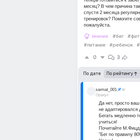
месяц? В чем причина так
спустя 2 месяца регулярн
тренировок? Помогите сов
пожалуйста.
мнения
#бег
#фит
#питание
#ребенок
#
0
3
По дате
По рейтингу
sarmat_001
4г
Оракул
Да нет, просто ваш
не адаптировался д
Бегать медленно т
учиться!
Почитайте М.Фицд
"Бег по правилу 80\