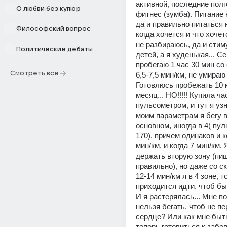
активной, последние полг
О любви без купюр
фитнес (зумба). Питание 
да и правильно питаться н
Философский вопрос
когда хочется и что хочетс
не разбираюсь, да и стиму
Политические дебаты
детей, а я худенькая... Се
пробегаю 1 час 30 мин со 
Смотреть все
6,5-7,5 мин/км, не умираю 
Готовлюсь пробежать 10 к
месяц... НО!!!!! Купила ча
пульсометром, и тут я узн
моим параметрам я бегу в 
основном, иногда в 4( пул
170), причем одинаков и ко
мин/км, и когда 7 мин/км.
держать вторую зону (пишу
правильно), но даже со ск
12-14 мин/км я в 4 зоне, т
приходится идти, чтоб быт
И я растерялась... Мне по
нельзя бегать, чтоб не пе
сердце? Или как мне быть
теперь готовиться к забег