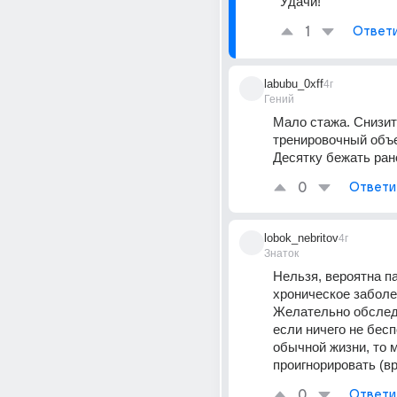
Удачи!
1
Ответ
labubu_0xff
4г
Гений
Мало стажа. Снизит
тренировочный объем
Десятку бежать ран
0
Ответи
lobok_nebritov
4г
Знаток
Нельзя, вероятна па
хроническое заболев
Желательно обследо
если ничего не бесп
обычной жизни, то м
проигнорировать (в
0
Ответи