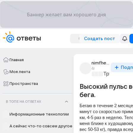
Создать пост
Главная
nimfhetamine
Подп
4г
Моя лента
Трушный сп
Пространства
Высокий пульс 
бега.
В ТОПЕ НА ОТВЕТАХ
Бегаю в течение 2 месяцев
минут со скоростью приме
Информационные технологии
км, 4-5 раз в неделю. Тел
меня ближе к худощавому 
А сейчас что-то совсем другое
вес 50-53 кг), правда все