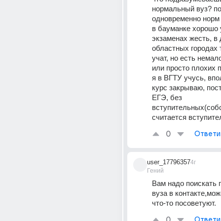
нормальный вуз? по
одновременно норм 
в бауманке хорошо у
экзаменах жесть, в 
областных городах 
учат, но есть немал
или просто плохих 
я в ВГТУ учусь, впол
курс закрываю, пост
ЕГЭ, без 
вступительных(собст
считается вступит
0
Ответи
user_17796357
4г
Гений
Вам надо поискать г
вуза в контакте,мож
что-то посоветуют.
0
Ответи