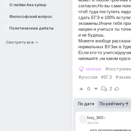
О любви без купюр
согласен.Но вы сами пони
чтоб туда поступить надо
Философский вопрос
сдать ЕГЭ и 100% вступи
экзамены.Иначе тебя про
Политические дебаты
нахрен и учиться ты точн
и не будешь.
Можете вообще рассказат
Смотреть все
нормальных ВУЗах в Удм
Если кто-то учится/доучи
напишите ,на каком курсе
мнения
#поступле
#россия
#ЕГЭ
#экза
0
2
По дате
По рейтингу
foxy_943
4г
Знаток
что подразумеваешь