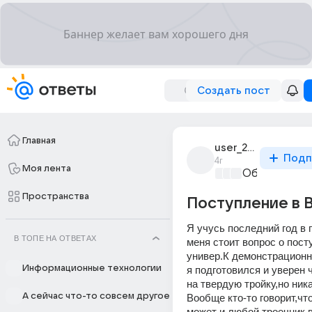
Создать пост
Главная
user_294538254
Подп
4г
Моя лента
Образовател
Пространства
Поступление в 
Я учусь последний год в п
В ТОПЕ НА ОТВЕТАХ
меня стоит вопрос о посту
универ.К демонстрационн
Информационные технологии
я подготовился и уверен ч
на твердую тройку,но ника
А сейчас что-то совсем другое
Вообще кто-то говорит,что
может и любой троечник в