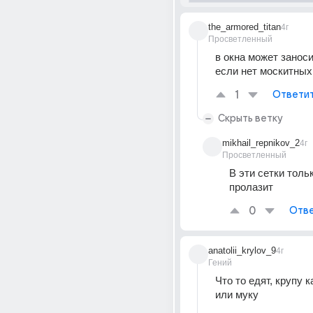
the_armored_titan
4г
Просветленный
в окна может заноси
если нет москитных
1
Ответи
Скрыть ветку
mikhail_repnikov_2
4г
Просветленный
В эти сетки тольк
пролазит
0
Отве
anatolii_krylov_9
4г
Гений
Что то едят, крупу к
или муку