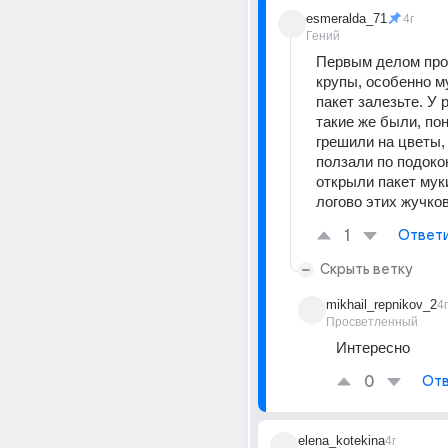
esmeralda_71
4г
Гений
Первым делом пров
крупы, особенно му
пакет залезьте. У 
такие же были, пон
грешили на цветы, 
ползали по подокон
открыли пакет муки
логово этих жучков
1
Ответ
Скрыть ветку
mikhail_repnikov_2
4г
Просветленный
Интересно
0
Отв
elena_kotekina
4г