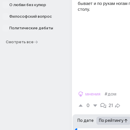
бывает и по рукам ногам п
О любви без купюр
столу.
Философский вопрос
Политические дебаты
Смотреть все
мнения
#дом
0
21
По дате
По рейтингу