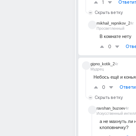
1
Ответи
Скрыть ветку
mikhail_repnikov_2
4г
Просветленный
В комнате нету
0
Отве
gipno_kotik_2
4г
Мудрец
Небось ещё и конья
0
Ответи
Скрыть ветку
ravshan_buzoev
4г
Искусственный интелл
а не махнуть ли н
клоповничку?