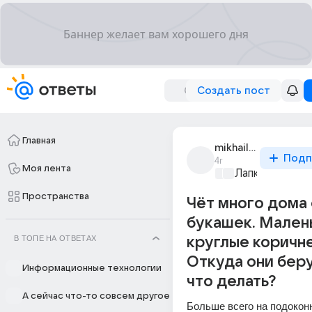
Создать пост
Главная
mikhail_repnikov_2
Подп
4г
Моя лента
Лапки и хвост
Пространства
Чёт много дома
букашек. Мален
В ТОПЕ НА ОТВЕТАХ
круглые коричн
Откуда они беру
Информационные технологии
что делать?
А сейчас что-то совсем другое
Больше всего на подоконн