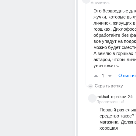
Мыслитель
Это безвредные для
жучки, которые выл
личинок, живущих в
горшках. Дихлофосо
обработайте без фан
все упадут на подок
можно будет смести
А землю в горшках п
актарой, чтобы личи
уничтожить.
1
Ответи
Скрыть ветку
mikhail_repnikov_2
4г
Просветленный
Первый раз слышу
средство такое? 
магазина. Должна
хорошая