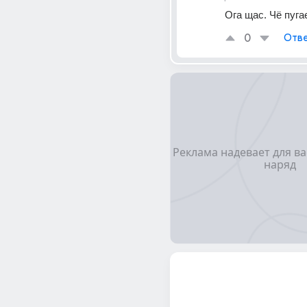
Ога щас. Чё пугае
0
Отве