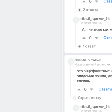
0
Отве
2 ответа
mikhail_repnikov_2
4г
Просветленный
А я не знаю как к
0
Отве
1 ответ
ravshan_buzoev
4г
Искусственный интеллект
это энцефалитные к
эпидемия пошла, дв
клеишь
0
Ответи
Скрыть ветку
mikhail_repnikov_2
4г
Просветленный