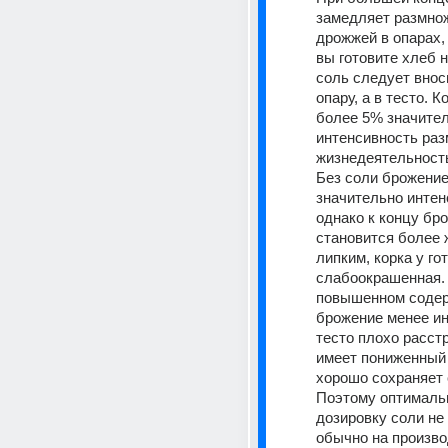
замедляет размнож
дрожжей в опарах, 
вы готовите хлеб на
соль следует вноси
опару, а в тесто. К
более 5% значител
интенсивность раз
жизнедеятельност
Без соли брожение
значительно интенс
однако к концу бро
становится более 
липким, корка у го
слабоокрашенная. 
повышенном содер
брожение менее ин
тесто плохо расстр
имеет пониженный 
хорошо сохраняет 
Поэтому оптимальн
дозировку соли не 
обычно на произво