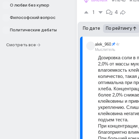
мнения
#печь
#хл
О любви без купюр
1
4
Философский вопрос
По дате
По рейтингу
Политические дебаты
alek_960
4г
Смотреть все
Мыслитель
Дозировка соли в п
2,0% от массы мук
влагоемкость клейк
количество, такая 
оптимальна при пр
хлеба. Концентрац
более 2,0% снижае
клейковины и приво
укреплению. Слишк
клейковина негатив
подъем теста.
При концентрации 
благоприятно влияе
При большей конце