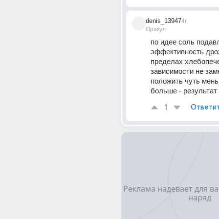
denis_13947
4г
Оракул
по идее соль подавл
эффективность дрож
пределах хлебопече
зависимости не замет
положить чуть меньш
больше - результат
1
Ответи