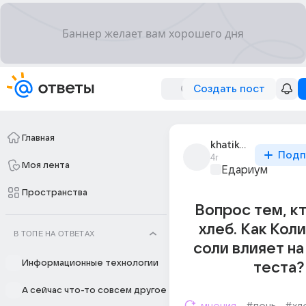
Создать пост
Главная
khatiko_97
Подп
4г
Моя лента
Едариум
Пространства
Вопрос тем, к
хлеб. Как Кол
В ТОПЕ НА ОТВЕТАХ
соли влияет н
Информационные технологии
теста?
А сейчас что-то совсем другое