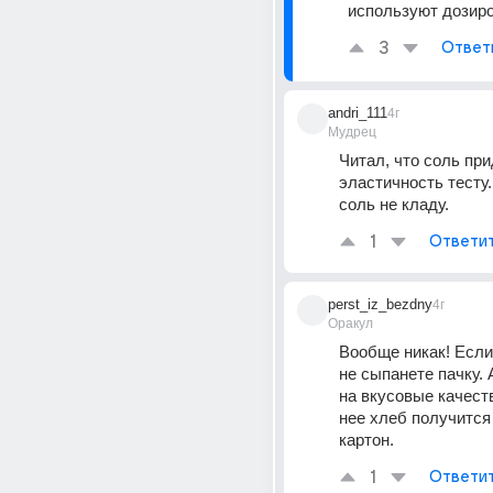
используют дозиро
3
Ответ
andri_111
4г
Мудрец
Читал, что соль при
эластичность тесту. 
соль не кладу.
1
Ответи
perst_iz_bezdny
4г
Оракул
Вообще никак! Если,
не сыпанете пачку. А
на вкусовые качеств
нее хлеб получится 
картон.
1
Ответи