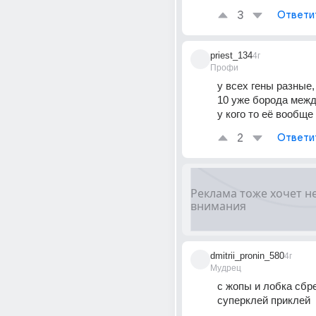
3
Ответи
priest_134
4г
Профи
у всех гены разные, 
10 уже борода между
у кого то её вообще
2
Ответи
dmitrii_pronin_580
4г
Мудрец
с жопы и лобка сбре
суперклей приклей