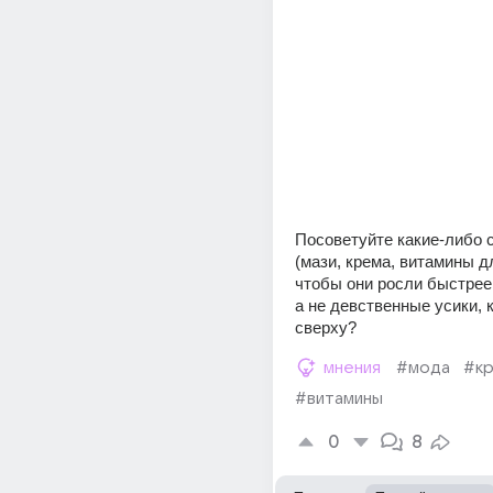
Посоветуйте какие-либо с
(мази, крема, витамины дл
чтобы они росли быстрее 
а не девственные усики, к
сверху?
мнения
#мода
#к
#витамины
0
8