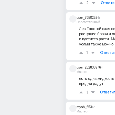
2
Ответи
user_7950252
4г
Просветленный
Лев Толстой сжег св
растущие брови и он
и кустисто расти. Мо
усами также можно 
1
Ответи
user_252838976
4г
Мастер
есть одна жидкость 
врядли дадут
1
Ответи
mysh_653
4г
Мастер