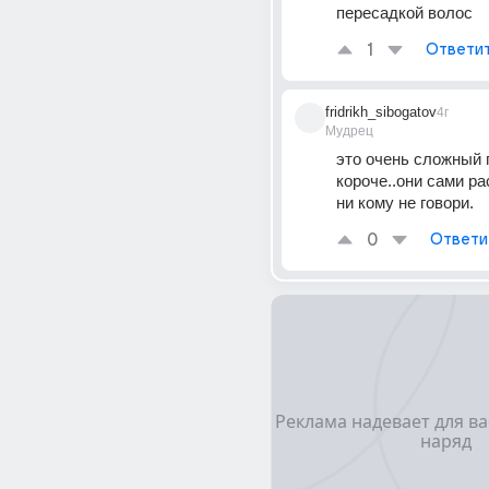
пересадкой волос
1
Ответи
fridrikh_sibogatov
4г
Мудрец
это очень сложный п
короче..они сами рас
ни кому не говори.
0
Ответи