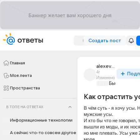
Создать пост
Главная
alexevtush
4г
Подп
Моя лента
Изменено
Бьютилэнд
+3
Пространства
Как отрастить у
В ТОПЕ НА ОТВЕТАХ
В чём суть - я хочу усы. 
мужские усы.
И кто бы что не говорил, т
Информационные технологии
вышли из моды, и их нося
но мне плевать. Усы уже 2
А сейчас что-то совсем другое
моде.