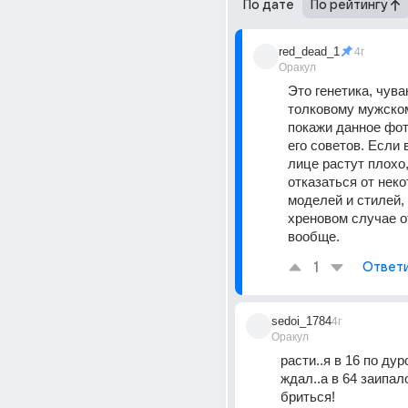
По дате
По рейтингу
red_dead_1
4г
Оракул
Это генетика, чувак
толковому мужском
покажи данное фот
его советов. Если 
лице растут плохо,
отказаться от неко
моделей и стилей, 
хреновом случае от
вообще.
1
Ответ
sedoi_1784
4г
Оракул
расти..я в 16 по дуро
ждал..а в 64 заипало
бриться!