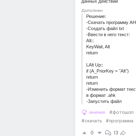
данных действий
Дополнен
Решение:
-Скачать программу AH
-Создать файл txt
-Ввести в него текст:
Alt::
KeyWait, Alt
return
LAlt Up::
if (A_PriorKey = "Alt")
return
return
-Изменить формат текс
в формат .ahk
-Запустить файл
мнения
#фотошоп
#скачать
#программа
0
13