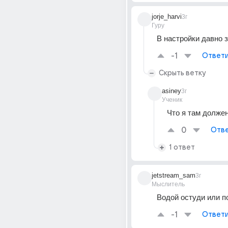
jorje_harvi
3г
Гуру
В настройки давно 
-1
Ответи
Скрыть ветку
asiney
3г
Ученик
Что я там долже
0
Отве
1 ответ
jetstream_sam
3г
Мыслитель
Водой остуди или п
-1
Ответи