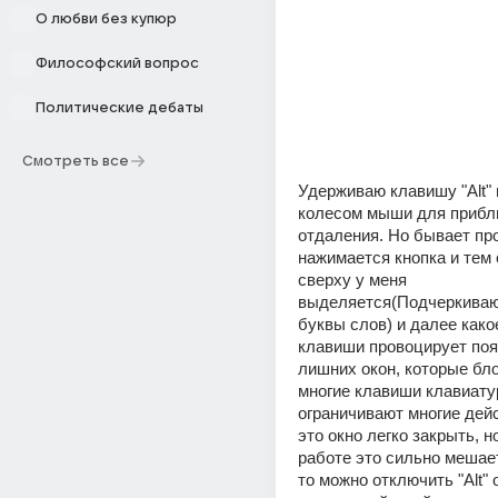
О любви без купюр
Философский вопрос
Политические дебаты
Смотреть все
Удерживаю клавишу "Alt" и
колесом мыши для прибли
отдаления. Но бывает про
нажимается кнопка и тем
сверху у меня 
выделяется(Подчеркиваю
буквы слов) и далее какое
клавиши провоцирует поя
лишних окон, которые бло
многие клавиши клавиатур
ограничивают многие дейс
это окно легко закрыть, н
работе это сильно мешает
то можно отключить "Alt" 