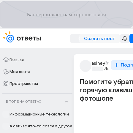
Создать пост
Главная
asiney
3г
Подп
Информацио
Моя лента
Помогите убрат
Пространства
горячую клавиш
фотошопе
В ТОПЕ НА ОТВЕТАХ
Информационные технологии
А сейчас что-то совсем другое