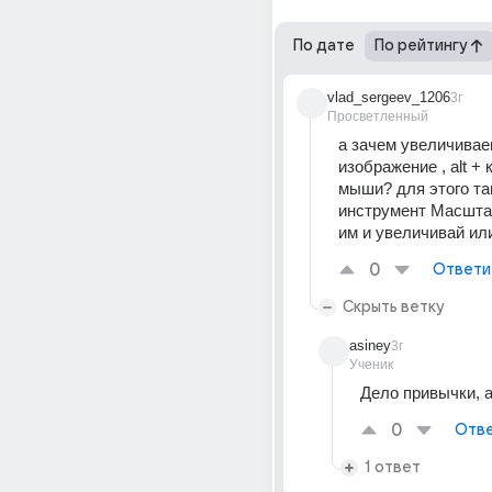
По дате
По рейтингу
vlad_sergeev_1206
3г
Просветленный
а зачем увеличивае
изображение , alt + 
мыши? для этого там
инструмент Масштаб
им и увеличивай ил
0
Ответи
Скрыть ветку
asiney
3г
Ученик
Дело привычки, а
0
Отве
1 ответ