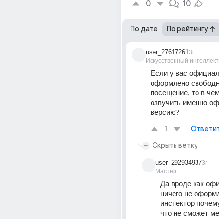
0
10
По дате
По рейтингу
user_27617261
3г
Искусственный интеллект
Если у вас официал
оформлено свободн
посещение, то в чем
озвучить именно оф
версию?
1
Ответи
Скрыть ветку
user_292934937
3г
Мастер
Да вроде как офи
ничего не оформл
инспектор почему-
что не сможет ме