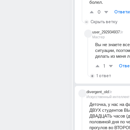
болел.
0
Ответи
Скрыть ветку
user_292934937
3г
Мастер
Вы не знаете все
ситуации, поэтом
делать из меня л
1
Отве
1 ответ
divergent_old
3г
Искусственный интеллект
Деточка, у нас на ф
ДВУХ студентов ВЫ
ДВАДЦАТЬ часов (дв
половиной дня по че
прогулов во ВТОРО