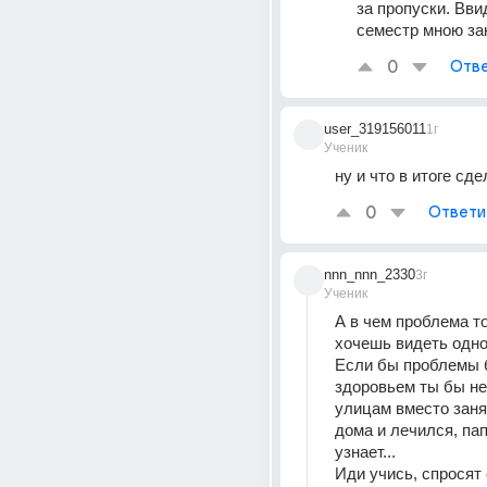
за пропуски. Ввид
семестр мною за
0
Отве
user_319156011
1г
Ученик
ну и что в итоге сд
0
Ответи
nnn_nnn_2330
3г
Ученик
А в чем проблема то?
хочешь видеть одно
Если бы проблемы б
здоровьем ты бы не
улицам вместо занят
дома и лечился, пап
узнает...
Иди учись, спросят 