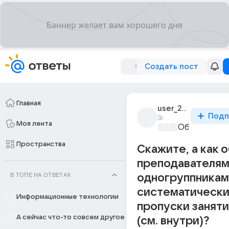
Создать пост
Главная
user_292934937
Подп
3г
Моя лента
Образовател
Пространства
Скажите, а как 
преподавателям
В ТОПЕ НА ОТВЕТАХ
одногруппникам
систематическ
Информационные технологии
пропуски заняти
А сейчас что-то совсем другое
(см. внутри)?