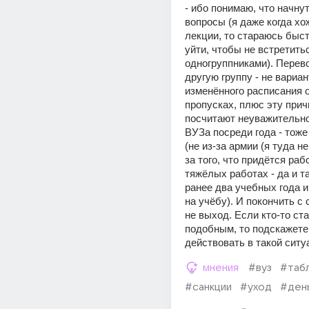
- ибо понимаю, что начну
вопросы (я даже когда хож
лекции, то стараюсь быст
уйти, чтобы не встретитьс
одногруппниками). Перево
другую группу - не вариант
изменённого расписания о
пропусках, плюс эту прич
посчитают неуважительной
ВУЗа посреди года - тоже 
(не из-за армии (я туда не 
за того, что придётся рабо
тяжёлых работах - да и та
ранее два учебных года и 
на учёбу). И покончить с с
не выход. Если кто-то ста
подобным, то подскажете,
действовать в такой ситу
мнения
#вуз
#таб
#санкции
#уход
#ден