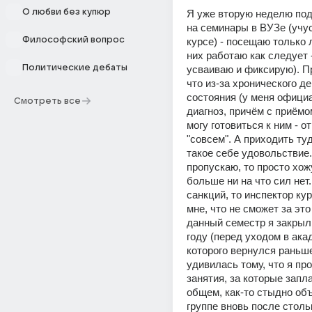
О любви без купюр
Я уже вторую неделю под
на семинары в ВУЗе (учус
Философский вопрос
курсе) - посещаю только л
них работаю как следует -
Политические дебаты
усваиваю и фиксирую). Пр
что из-за хронического де
состояния (у меня офици
Смотреть все
диагноз, причём с приёмом
могу готовиться к ним - от
"совсем". А приходить туд
такое себе удовольствие. 
пропускаю, то просто хожу
больше ни на что сил нет.
санкций, то инспектор кур
мне, что не сможет за это 
данный семестр я закрыл
году (перед уходом в акад
которого вернулся раньше 
удивилась тому, что я про
занятия, за которые запла
общем, как-то стыдно объ
группе вновь после столь