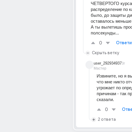
ЧЕТВЕРТОГО курса.
распределение по к
было, до защиты ди
оставалось меньше 
А ты вылетишь прос
полсекунды...
0
Ответи
Скрыть ветку
user_292934937
3г
Мастер
Извините, но я в
что мне никто от
угрожает по опр
причинам - так пр
сказали.
0
Отве
2 ответа