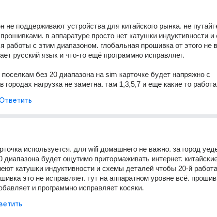
н не поддерживают устройства для китайского рынка. не путайте
прошивками. в аппаратуре просто нет катушки индуктивности и 
я работы с этим диапазоном. глобальная прошивка от этого не в
ает русский язык и что-то ещё программно исправляет.
 поселкам без 20 диапазона на sim карточке будет напряжно с 
в городах нагрузка не заметна. там 1,3,5,7 и еще какие то работа
Ответить
рточка используется. для wifi домашнего не важно. за город уедет
0 диапазона будет ощутимо притормаживать интернет. китайские
меют катушки индуктивности и схемы деталей чтобы 20-й работал
шивка это не исправляет. тут на аппаратном уровне всё. прошивк
обавляет и программно исправляет косяки.
ветить