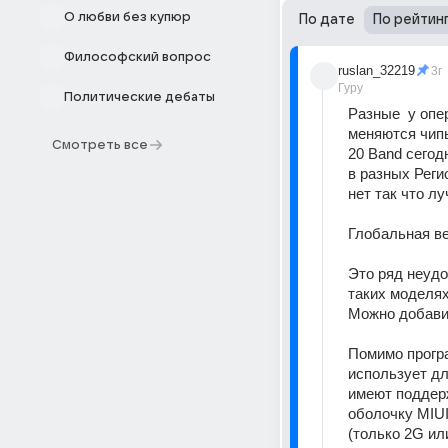
О любви без купюр
По дате
По рейтин
Философский вопрос
ruslan_32219
3г
Гуру
Политические дебаты
Разные  у опе
меняются чипы
Смотреть все
20 Band сегод
в разных Реги
нет так что л
Глобальная ве
Это ряд неудо
таких моделях
Можно добавит
Помимо програ
использует дл
имеют поддерж
оболочку MIUI
(только 2G или