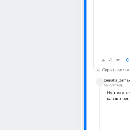
4
О
Скрыть ветку
zemaks_zemak
Мыслитель
Ну там у те
характерис