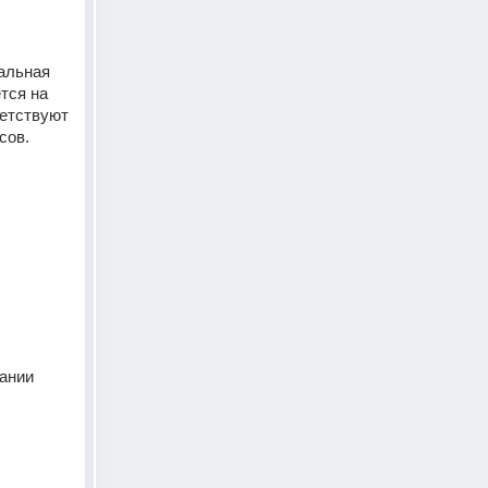
альная 
ся на 
етствуют 
сов. 
ании 