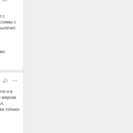
 с 
схемы с 
ылечит. 
ют.
е и в 
 версии 
. 
а только 