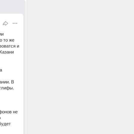
и 
 то же 
оватся и 
Казани 
а 
нии. В 
глифы. 
онов не 
 
удет 