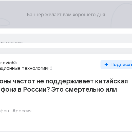
sovich
3г
Подписа
ционные технологии
+2
оны частот не поддерживает китайская
фона в России? Это смертельно или
тфон
#россия