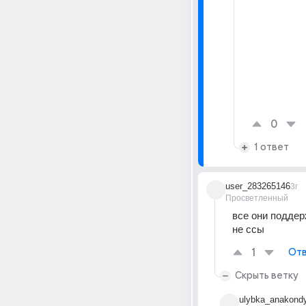
0
1 ответ
user_283265146
3г
Просветленный
все они подде
не ссы
1
Отв
Скрыть ветку
ulybka_anakond