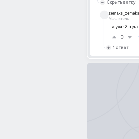
Скрыть ветку
zemaks_zemaks
Мыслитель
я уже 2 года
0
1 ответ