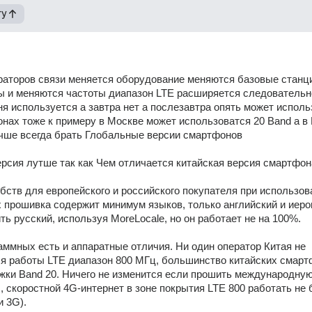
гу
раторов связи меняется оборудование меняются базовые станци
 и меняются частоты диапазон LTE расширяется следовательно
ня используется а завтра нет а послезавтра опять может использ
онах тоже к примеру в Москве может использоватся 20 Band а в 
учше всегда брать Глобальные версии смартфонов
рсия лутше так как Чем отличается китайская версия смартфон
бств для европейского и российского покупателя при использова
 прошивка содержит минимум языков, только английский и иеро
ь русский, используя MoreLocale, но он работает не на 100%. 
ммных есть и аппаратные отличия. Ни один оператор Китая не 
я работы LTE диапазон 800 МГц, большинство китайских смартф
ки Band 20. Ничего не изменится если прошить международную
, скоростной 4G-интернет в зоне покрытия LTE 800 работать не б
 3G). 