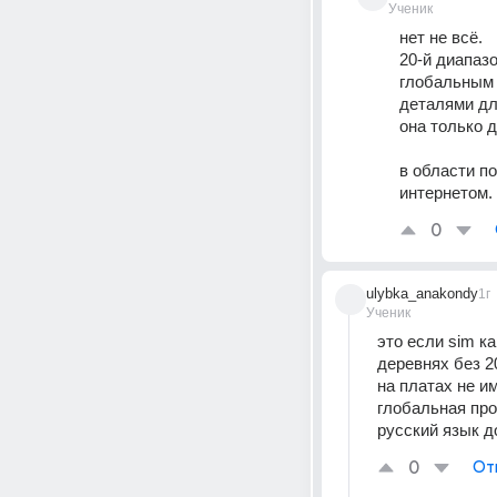
Ученик
нет не всё.
20-й диапазо
глобальным 
деталями дл
она только д
в области по
интернетом. 
0
ulybka_anakondy
1г
Ученик
это если sim ка
деревнях без 2
на платах не и
глобальная про
русский язык д
0
От