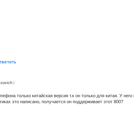
тветить
sovich
3г
лефона только китайская версия т.к он только для китая. У него в
тиках это написано, получается он поддерживает этот 800?