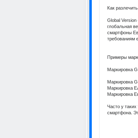
Как разлечить
Global Versio
глобальная ве
смартфоны Евр
требованиям е
Примеры марки
Маркировка Gl
Маркировка Gl
Маркировка EA
Маркировка Ев
Часто у таких
смартфона. Эт