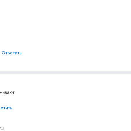
Ответить
рживают
етить
y
1г