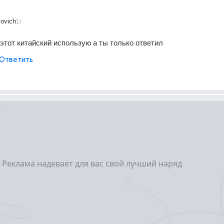
ovich
1г
 этот китайский использую а ты только ответил
Ответить