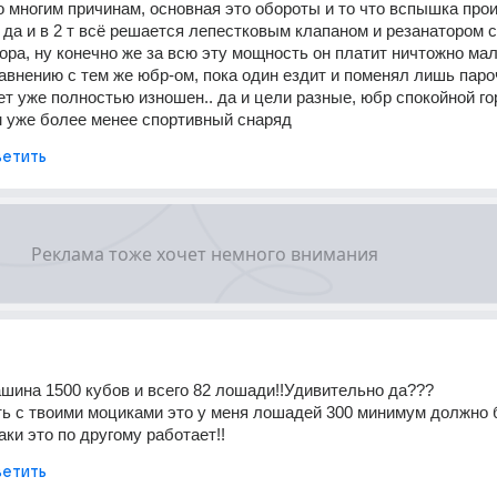
о многим причинам, основная это обороты и то что вспышка прои
 да и в 2 т всё решается лепестковым клапаном и резанатором с 
ора, ну конечно же за всю эту мощность он платит ничтожно мал
авнению с тем же юбр-ом, пока один ездит и поменял лишь пароч
ет уже полностью изношен.. да и цели разные, юбр спокойной го
м уже более менее спортивный снаряд
етить
ашина 1500 кубов и всего 82 лошади!!Удивительно да???
ь с твоими моциками это у меня лошадей 300 минимум должно б
аки это по другому работает!!
етить