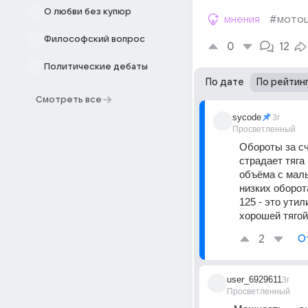
О любви без купюр
мнения
#мотоц
Философский вопрос
0
12
Политические дебаты
По дате
По рейтин
Смотреть все
sycode
3г
Просветленный
Обороты за сч
страдает тяга
объёма с малы
низких оборота
125 - это утил
хорошей тягой
2
О
user_6929611
3г
Просветленный