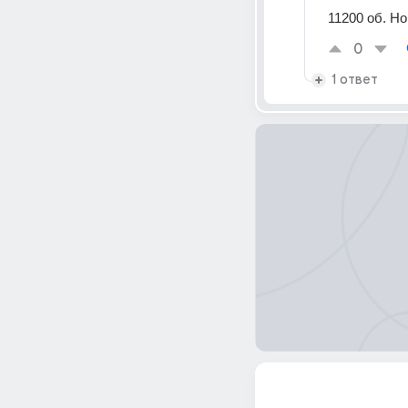
11200 об. Н
0
1 ответ