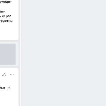
сходит 
ым 
ку раз 
родской 
ыть!!!