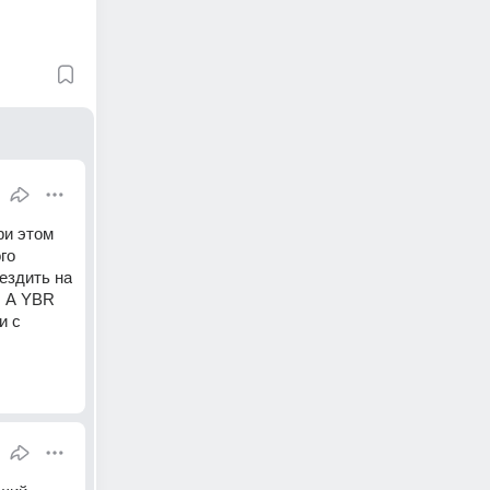
и этом 
о 
здить на 
. А YBR 
 с 