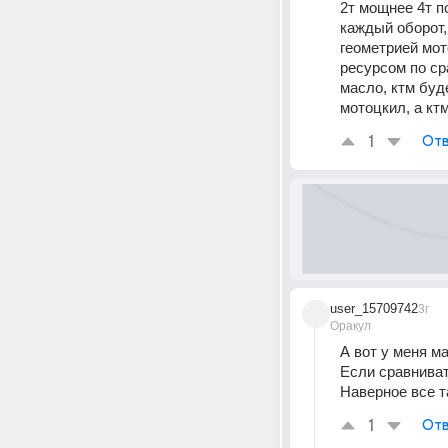
2т мощнее 4т п
каждый оборот,
геометрией мот
ресурсом по ср
масло, ктм буд
мотоцкил, а кт
1
Отв
user_15709742
3г
Оракул
А вот у меня м
Если сравниват
Наверное все т
1
Отв