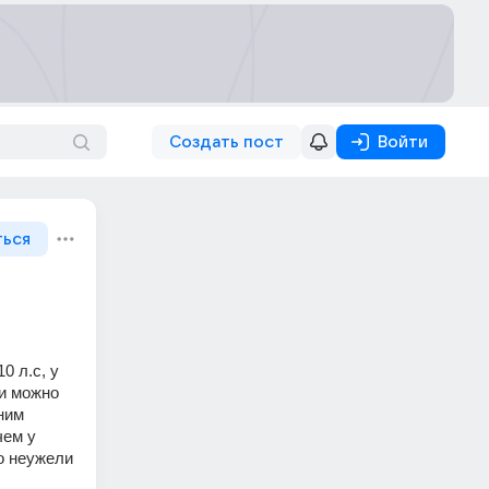
Создать пост
Войти
ться
 л.с, у 
и можно 
ним 
ем у 
о неужели 