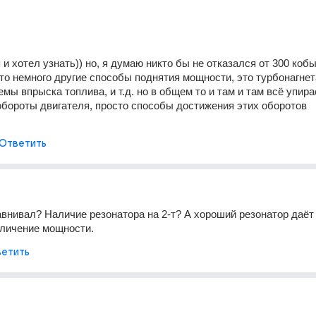
я и хотел узнать)) но, я думаю никто бы не отказался от 300 кобыл
вто немного другие способы поднятия мощности, это турбонагнета
мы впрыска топлива, и т.д. но в общем то и там и там всё упирае
обороты двигателя, просто способы достижения этих оборотов 
Ответить
авнивал? Наличие резонатора на 2-т? А хороший резонатор даёт 
еличение мощности.
етить