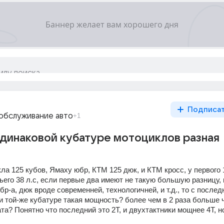
Подписа
обслуживание авто
+1
динаковой кубатуре мотоциклов разная
ла 125 кубов, Ямаху юбр, КТМ 125 дюк, и КТМ кросс, у первого 10
етьего 38 л.с, если первые два имеют не такую большую разницу, 
бр-а, дюк вроде современней, технологичней, и т.д., то с послед
и той-же кубатуре такая мощность? более чем в 2 раза больше ч
та? Понятно что последний это 2Т, и двухтактники мощнее 4Т, н