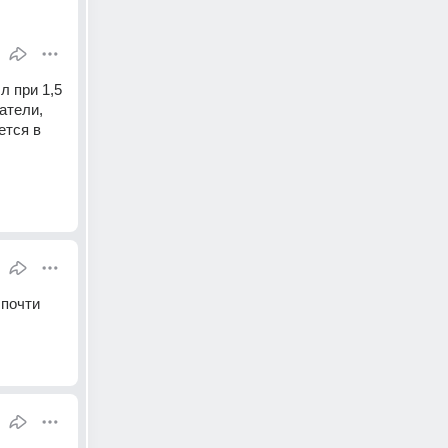
 при 1,5 
тели,  
тся в 
почти 