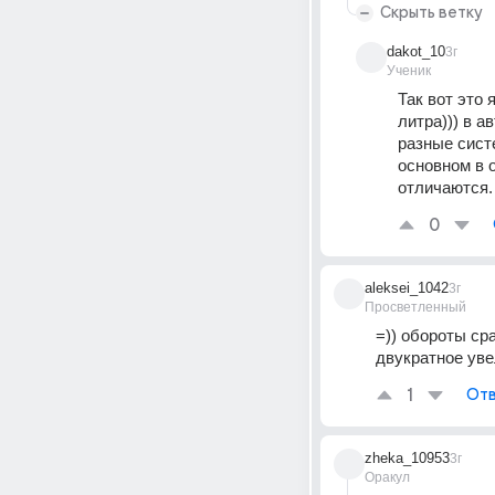
Скрыть ветку
dakot_10
3г
Ученик
Так вот это 
литра))) в а
разные систе
основном в 
отличаются.
0
aleksei_1042
3г
Просветленный
=)) обороты ср
двукратное ув
1
Отв
zheka_10953
3г
Оракул