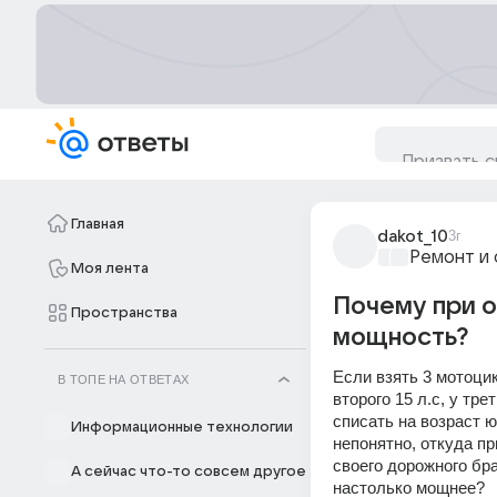
Главная
dakot_10
3г
Ремонт и 
Моя лента
Почему при о
Пространства
мощность?
Если взять 3 мотоцик
В ТОПЕ НА ОТВЕТАХ
второго 15 л.с, у тр
списать на возраст ю
Информационные технологии
непонятно, откуда пр
своего дорожного бра
А сейчас что-то совсем другое
настолько мощнее?