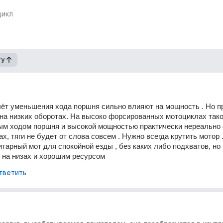
икл
гу
ёт уменьшения хода поршня сильно влияют на мощность . Но пр
 на низких оборотах. На высоко форсированных мотоциклах таког
м ходом поршня и высокой мощностью практически нереально е
х, тяги не будет от слова совсем . Нужно всегда крутить мотор 
итарный мот для спокойной езды , без каких либо подхватов, но и
 на низах и хорошим ресурсом
тветить