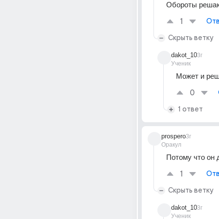
Обороты реша
1
Отв
Скрыть ветку
dakot_10
3г
Ученик
Может и реш
0
1 ответ
prospero
3г
Оракул
Потому что он 
1
Отв
Скрыть ветку
dakot_10
3г
Ученик