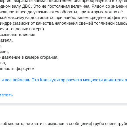
ргия, вырабатываемая двигателем, она преобразуется в крутя
дном валу ДВС. Это не постоянная величина. Рядом со значени
ощности всегда указываются обороты, при которых можно её 
чкой максимума достигается при наибольшем среднее эффектив
индре (зависит от качества наполнения свежей топливной смесь
ия и тепловых потерь). 
казывают влияние
гателя, 
а, 
мент, 
ое давление в камере сгорания, 
ива, 
тельность форсунок
 и все поймешь Это Калькулятор расчета мощности двигателя 
ветить
о объяснять, не хватит символов в сообщении) грубо очень грубо