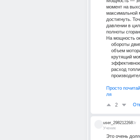
Мощность — эне
момент на выхо
максимальной м
достигнуть. То
давлении в цил
полноты сгоран
На мощность о
    обороты дви
    объем мотор
    крутящий мо
    эффективн
    расход топл
    производи
Просто почитай
ля
2
От
user_298212268
3г
Ученик
Это очень долг