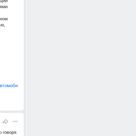
щий 
ями 
ном 
ю, 
автомоби
 говоря 