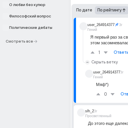
О любви без купюр
По дате
По рейтингу
Философский вопрос
user_264914377
3г
Политические дебаты
Гений
Я первый раз за св
Смотреть все
этом засомневалас
1
Ответ
Скрыть ветку
user_264914377
3г
Гений
Мяф*)
0
Отв
slh_2
3г
Просветленный
До этого еще далеко)