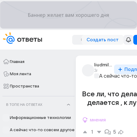
Создать пост
Главная
liudmila_36116
Подп
3г
Моя лента
А сейчас что-т
Пространства
Все ли, что дела
делается , к 
В ТОПЕ НА ОТВЕТАХ
Информационные технологии
мнения
А сейчас что-то совсем другое
1
5