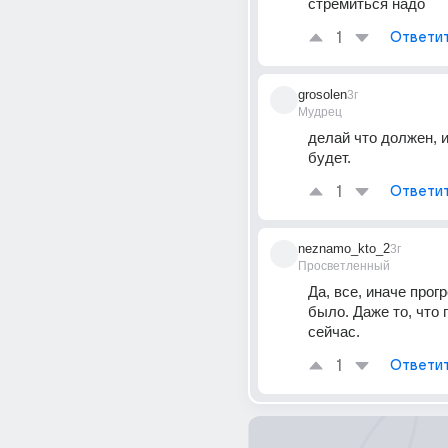
стремиться надо
1
Ответи
grosolen
3г
Мудрец
делай что должен, и 
будет.
1
Ответи
neznamo_kto_2
3г
Просветленный
Да, все, иначе прогр
было. Даже то, что 
сейчас.
1
Ответи