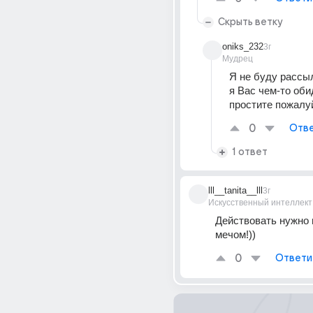
Скрыть ветку
oniks_232
3г
Мудрец
Я не буду рассыл
я Вас чем-то обид
простите пожалу
0
Отве
1 ответ
lll__tanita__lll
3г
Искусственный интеллект
Действовать нужно и
мечом!))
0
Ответи