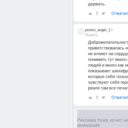
держать.
1
Ответи
prosto_angel_1
3г
Мудрец
Доброжелательность
приветствовалась и 
не влияет на сердце
понимать тут много
людей и много как и
показывает шизофре
которые себя только
чувствуют себя геро
реале там все печа
1
Ответи