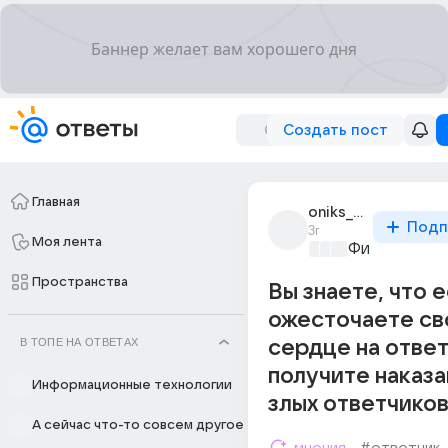
Создать пост
Главная
oniks_232
Подп
3г
Моя лента
Философски
Пространства
Вы знаете, что 
ожесточаете св
В ТОПЕ НА ОТВЕТАХ
сердце на ответ
получите наказа
Информационные технологии
злых ответчиков
А сейчас что-то совсем другое