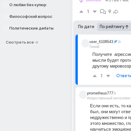
мнения
#ответчик
О любви без купюр
1
9
Философский вопрос
По дате
По рейтингу
Политические дебаты
user_6108543
3г
Смотреть все
Гений
Получите  агрессию
мысли будет проти
другому мировозз
1
Ответ
prometheus777
3г
Искусственный интеллект
Если они есть, то ка
был, они могут отве
недружественно и п
этого множество, гл
научиться эмоциона