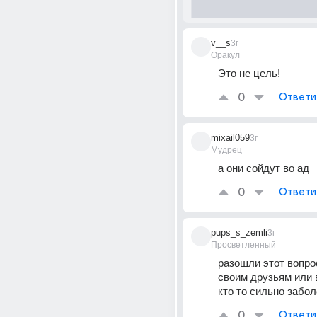
v__s
3г
Оракул
Это не цель!
0
Ответи
mixail059
3г
Мудрец
а они сойдут во ад
0
Ответи
pups_s_zemli
3г
Просветленный
разошли этот вопрос
своим друзьям или в
кто то сильно забол
0
Ответи