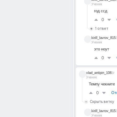
Ученик
год ссд
0
1 ответ
kirill_lavrov_815
Ученик
это ноут
0
vlad_antipin_108
3г
Ученик
Темпу чекните
0
От
Скрыть ветку
kirill_lavrov_815
Ученик