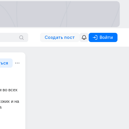
Создать пост
Войти
ться
 во всех 
оких и на 
 