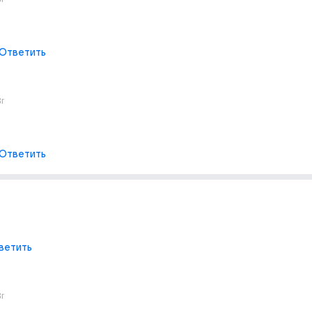
Ответить
3г
Ответить
ветить
3г