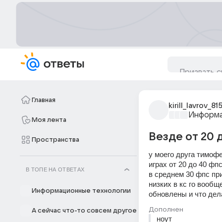
Главная
kirill_lavrov_81
Информа
Моя лента
Везде от 20 
Пространства
у моего друга тимофе
играх от 20 до 40 фп
В ТОПЕ НА ОТВЕТАХ
в среднем 30 фпс при 
низких в кс го вообщ
Информационные технологии
обновлены и что дела
Дополнен
А сейчас что-то совсем другое
ноут