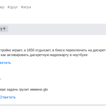
вер
#друг
#игра
гу
тройке играет, а 1650 отдыхает, в биосе переключить на дискрет
как активировать дискретную видеокарту в ноутбуке
ветить
3г
ере задачь грузит иммено gtx
Ответить