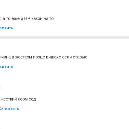
, а то ещё и НР какой ни то
ветить
ичина в жестком проце видюхе если старые
ветить
3г
7 жесткий норм ссд
Ответить
3г