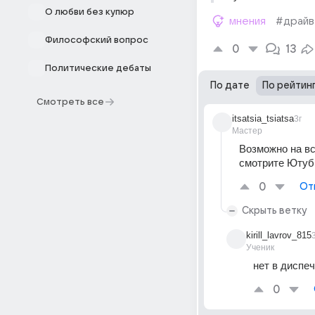
О любви без купюр
мнения
#драй
Философский вопрос
0
13
Политические дебаты
По дате
По рейтин
Смотреть все
itsatsia_tsiatsa
3г
Мастер
Возможно на вс
смотрите Ютуб 
0
От
Скрыть ветку
kirill_lavrov_815
Ученик
нет в диспеч
0