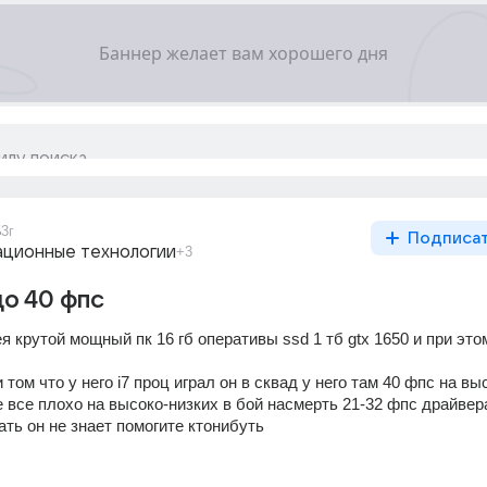
5
3г
Подписа
ционные технологии
+3
до 40 фпс
я крутой мощный пк 16 гб оперативы ssd 1 тб gtx 1650 и при этом
с
том что у него i7 проц играл он в сквад у него там 40 фпс на выс
е все плохо на высоко-низких в бой насмерть 21-32 фпс драйвера
ть он не знает помогите ктонибуть