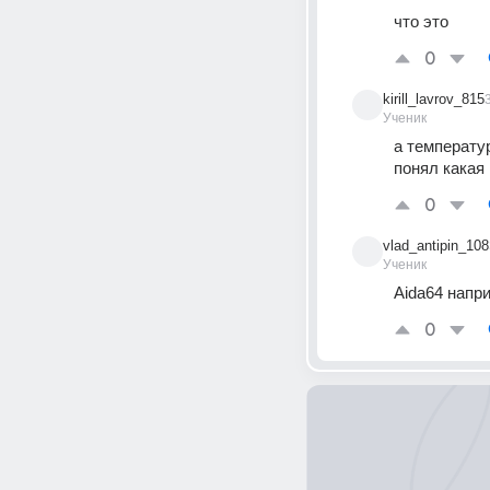
что это
0
kirill_lavrov_815
Ученик
а температу
понял какая
0
vlad_antipin_108
Ученик
Aida64 напри
0