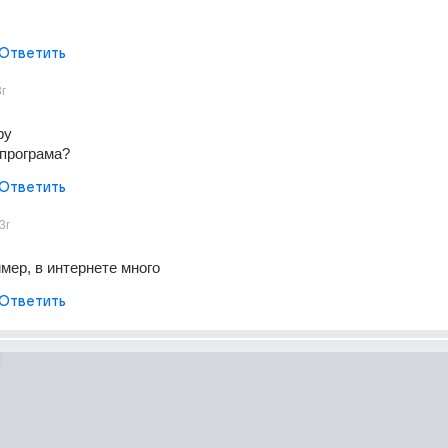
Ответить
3г
ру
 програма?
Ответить
3г
мер, в интернете много
Ответить