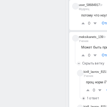
user_58684917
3г
Мудрец
потому что ноут
0
От
meksikanets_139
3г
Ученик
Может быть пр
0
От
Скрыть ветку
kirill_lavrov_815
Ученик
проц норм i
0
1 ответ
kirill_lavrov_815