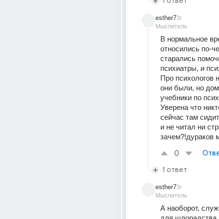
1 ответ
esther7
3г
Мыслитель
В нормальное вре
относились по-че
старались помочь,
психиатры, и пси
Про психологов не
они были, но дом
учебники по псих
Уверена что никто
сейчас там сидит
и не читал ни стр
зачем?!дураков 
0
Отве
1 ответ
esther7
3г
Мыслитель
А наоборот, служ
для щлорадства 