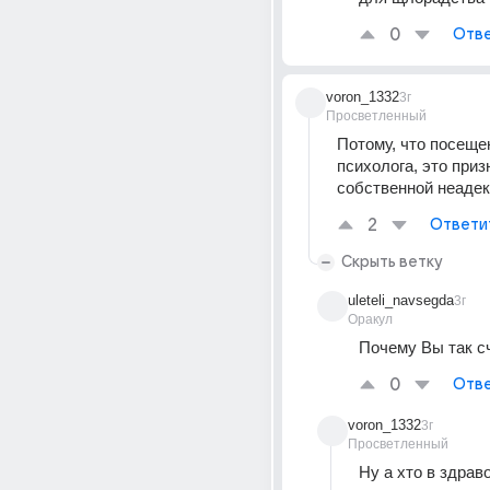
0
Отве
voron_1332
3г
Просветленный
Потому, что посещен
психолога, это приз
собственной неадек
2
Ответи
Скрыть ветку
uleteli_navsegda
3г
Оракул
Почему Вы так с
0
Отве
voron_1332
3г
Просветленный
Ну а хто в здраво