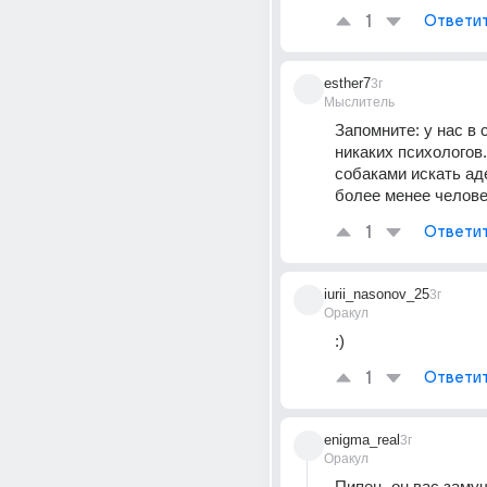
1
Ответи
esther7
3г
Мыслитель
Запомните: у нас в с
никаких психологов.
собаками искать аде
более менее челове
1
Ответи
iurii_nasonov_25
3г
Оракул
:)
1
Ответи
enigma_real
3г
Оракул
Пипец, он вас замуч