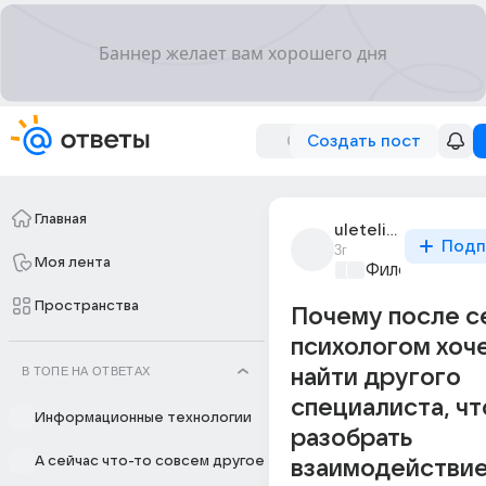
Создать пост
Главная
uleteli_navsegda
Подп
3г
Моя лента
Философский 
Пространства
Почему после с
психологом хоч
В ТОПЕ НА ОТВЕТАХ
найти другого
специалиста, ч
Информационные технологии
разобрать
А сейчас что-то совсем другое
взаимодействие