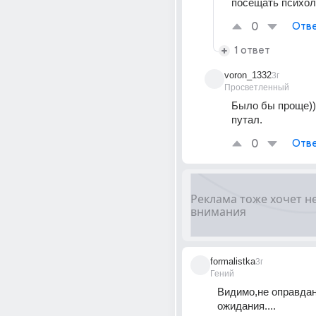
посещать психол
0
Отве
1 ответ
voron_1332
3г
Просветленный
Было бы проще))
путал.
0
Отве
formalistka
3г
Гений
Видимо,не оправда
ожидания....