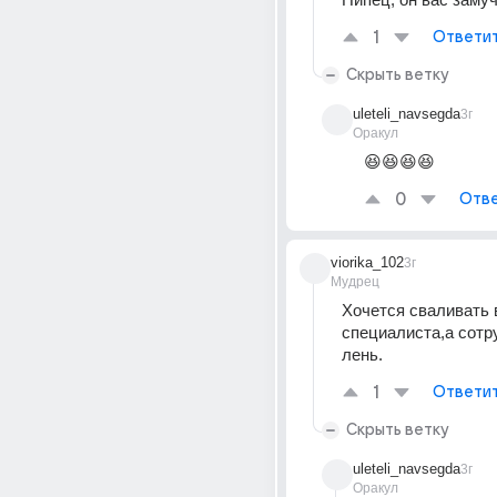
1
Ответи
Скрыть ветку
uleteli_navsegda
3г
Оракул
😆😆😆😆
0
Отве
viorika_102
3г
Мудрец
Хочется сваливать в
специалиста,а сотр
лень.
1
Ответи
Скрыть ветку
uleteli_navsegda
3г
Оракул