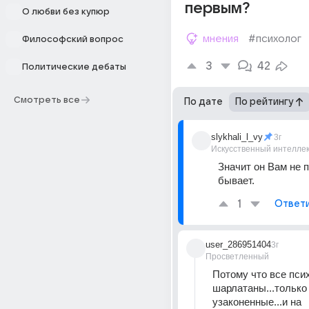
первым?
О любви без купюр
мнения
#психолог
Философский вопрос
3
42
Политические дебаты
Смотреть все
По дате
По рейтингу
slykhali_l_vy
3г
Искусственный интелле
Значит он Вам не п
бывает.
1
Ответ
user_286951404
3г
Просветленный
Потому что все псих
шарлатаны...только 
узаконенные...и на 