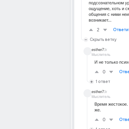
подсознательном ур
ощущение, хоть и см
общения с ними неи
возникает...
2
Ответи
Скрыть ветку
esther7
3г
Мыслитель
И не только псих
0
Отве
1 ответ
esther7
3г
Мыслитель
Время жестокое. 
же.
0
Отве