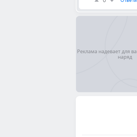
0
Ответи