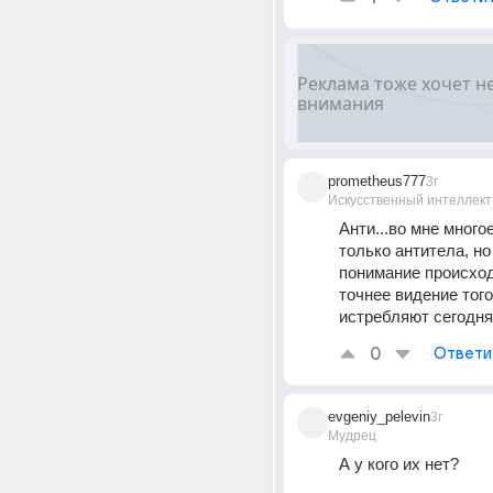
prometheus777
3г
Искусственный интеллект
Анти...во мне многое
только антитела, но
понимание происход
точнее видение того,
истребляют сегодня
0
Ответи
evgeniy_pelevin
3г
Мудрец
А у кого их нет?