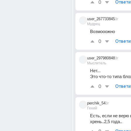
0
Ответи
user_267733845
3г
Мудрец
Возмооожно
0
Ответи
user_297980848
3г
Мыслитель
Нет...
Это что-то типа бло
0
Ответи
perchik_54
3г
Гений
Есть, если не верю в
хрень..2,5 года..