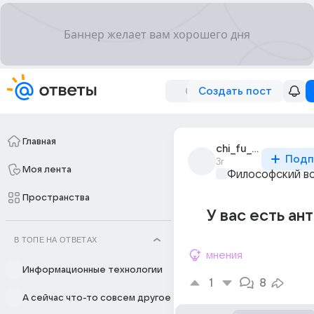
Создать пост
Главная
chi_fu_chung_li
Подп
3г
Моя лента
Философский в
Пространства
У вас есть ан
В ТОПЕ НА ОТВЕТАХ
мнения
Информационные технологии
1
8
А сейчас что-то совсем другое