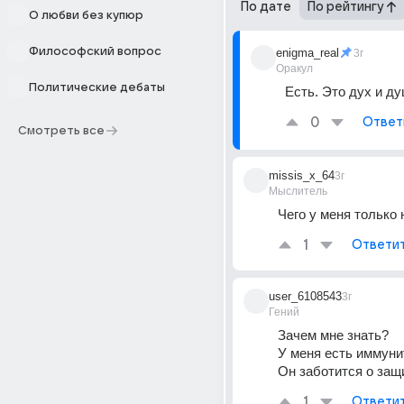
По дате
По рейтингу
О любви без купюр
Философский вопрос
enigma_real
3г
Оракул
Политические дебаты
Есть. Это дух и ду
0
Ответ
Смотреть все
missis_x_64
3г
Мыслитель
Чего у меня только не
1
Ответи
user_6108543
3г
Гений
Зачем мне знать?
У меня есть иммунит
Он заботится о защ
1
Ответи