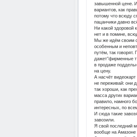
завышенной цене. И
вариантов, как прави
потому что всюду сг
пацанчики давно всё
Ни какой здоровой к
нет и в помине, всюд
Мы же идём своим с
особенным и непов
путём, так говорят. 
дажет"фирменные тр
в продаже поддельн
на цену.
А насчёт видеокарт
не переживай: они д
так хороши, как преж
масса других вариан
правило, намного бо
интересных, по всем
И сюда такие завозят
завозили.
Я свой последний м
вообще на Амазоне 