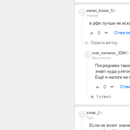
seiran_kroian_5
3г
Ученик
в рфе лучше не иск
0
Ответи
Скрыть ветку
ivan_romanov_3294
3г
Мыслитель
Посредники такое
знает куда улети
Ещё и налоги на
0
Отве
1 ответ
zotak_1
3г
Гуру
Если не возят значи