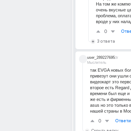
На том же компю
очень вкусные це
проблема, оплата
вроде у них нала
0
Отве
3 ответа
user_289227695
3г
Мыслитель
так EVGA новых бол
привезут они ушли с
видеокарт это перво
второе есть Regard 
времени был еще и 
же есть и фирменны
asus но это только в
нашей страны в Мо
0
Ответи
Скрыть ветку