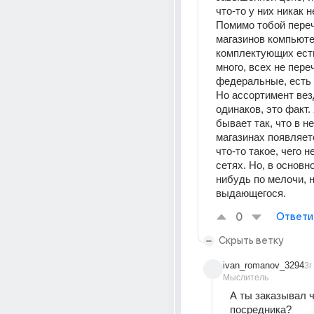
что-то у них никак 
Помимо тобой переч
магазинов компьюте
комплектующих есть
много, всех не пере
федеральные, есть 
Но ассортимент вез
одинаков, это факт. 
бывает так, что в н
магазинах появляет
что-то такое, чего н
сетях. Но, в основно
нибудь по мелочи, н
выдающегося.
0
Ответи
Скрыть ветку
ivan_romanov_3294
3г
Мыслитель
А ты заказывал ч
посредника? 