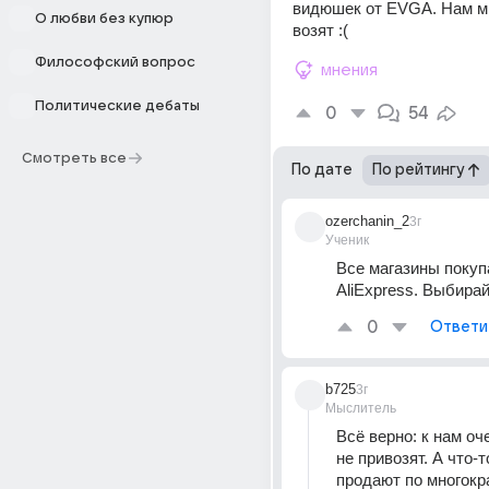
видюшек от EVGA. Нам мно
О любви без купюр
возят :(
Философский вопрос
мнения
Политические дебаты
0
54
Смотреть все
По дате
По рейтингу
ozerchanin_2
3г
Ученик
Все магазины покупа
AliExpress. Выбира
0
Ответи
b725
3г
Мыслитель
Всё верно: к нам оче
не привозят. А что-то
продают по многокра