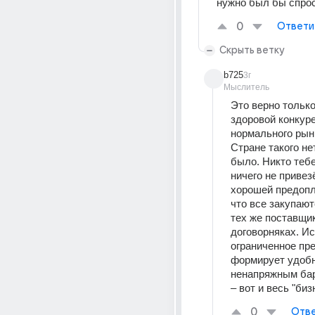
нужно был бы спрос
0
Ответи
Скрыть ветку
b725
3г
Мыслитель
Это верно только
здоровой конкуре
нормального рынк
Стране такого нет
было. Никто тебе 
ничего не привезё
хорошей предопл
что все закупаютс
тех же поставщик
договорняках. Ис
ограниченное пр
формирует удобн
ненапряжным бар
– вот и весь "биз
0
Отве