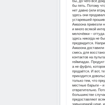
бы, до чего всё дойд
бы пять. Потому что
нет давно (или втрид
здесь они продавали
устаревшей прошивко
Амазона привезли н
и много всякой инте
мелочёвки – оттуда ж
здесь никогда не бы
предвидится. Наприм
Амазона доставили 
смесь для восстано
контактов на пультах
геймпадах. Продукт
а не фуфло, которое
продаётся. И вот, те
приходится довольс
только тем, что пре
местные барыги – и 
отвратительно. Пото
большинстве случае
предоставляют всяк
завышенной цене, и 