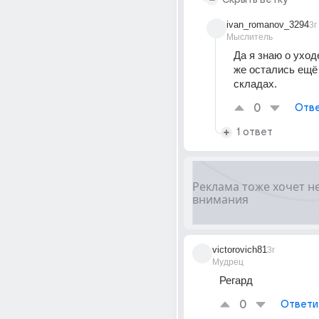
ivan_romanov_3294
3г
Мыслитель
Да я знаю о уходе
же остались ещё 
складах.
0
Отве
1 ответ
victorovich81
3г
Мудрец
Регард
0
Ответи