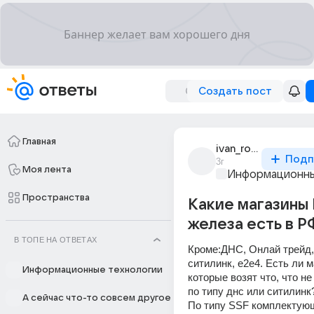
Создать пост
Главная
ivan_romanov_3294
Подп
3г
Моя лента
Информационны
Пространства
Какие магазины
железа есть в Р
В ТОПЕ НА ОТВЕТАХ
Кроме:ДНС, Онлай трейд,
ситилинк, е2е4. Есть ли м
Информационные технологии
которые возят что, что не 
по типу днс или ситилинк
А сейчас что-то совсем другое
По типу SSF комплектующ