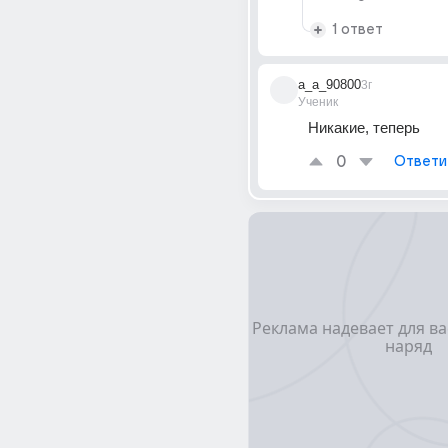
1 ответ
a_a_90800
3г
Ученик
Никакие, теперь
0
Ответи