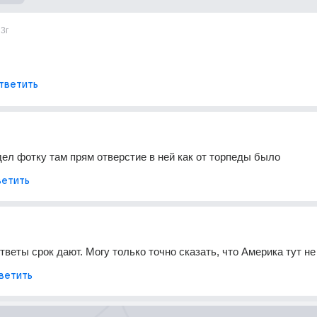
3г
тветить
идел фотку там прям отверстие в ней как от торпеды было
етить
тветы срок дают. Могу только точно сказать, что Америка тут не
ветить