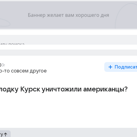
0
3г
Подписа
то-то совсем другое
лодку Курск уничтожили американцы?
гу