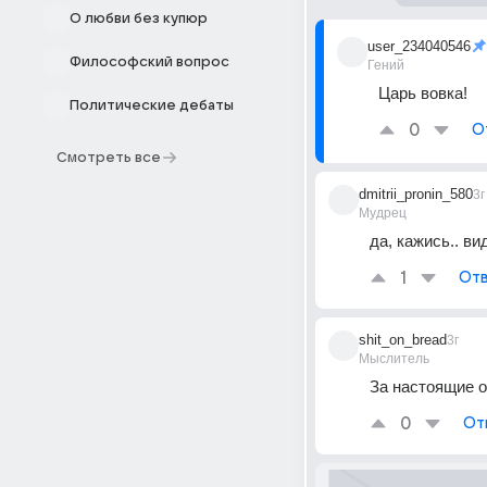
О любви без купюр
user_234040546
Философский вопрос
Гений
Царь вовка!
Политические дебаты
0
О
Смотреть все
dmitrii_pronin_580
3г
Мудрец
да, кажись.. в
1
Отв
shit_on_bread
3г
Мыслитель
За настоящие о
0
От