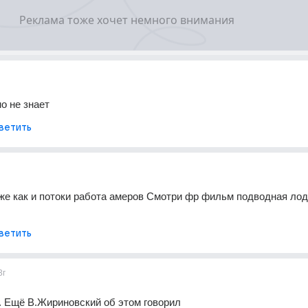
но не знает
ветить
 же как и потоки работа амеров Смотри фр фильм подводная лодк
ветить
3г
. Ещё В.Жириновский об этом говорил