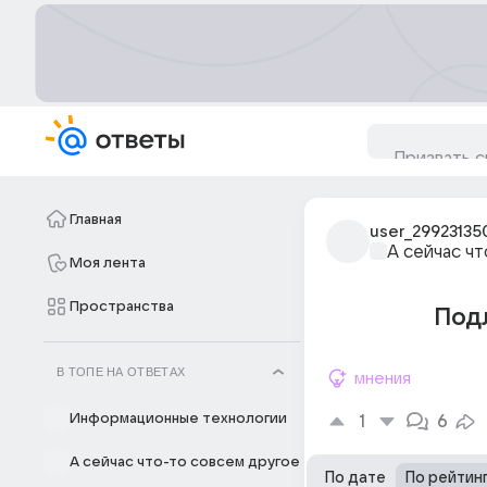
Главная
user_29923135
А сейчас ч
Моя лента
Пространства
Под
В ТОПЕ НА ОТВЕТАХ
мнения
Информационные технологии
1
6
А сейчас что-то совсем другое
По дате
По рейтин