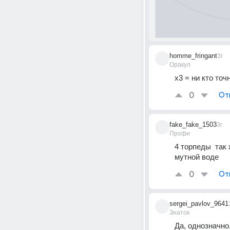
homme_fringant
3г
Оракул
х3 = ни кто точ
0
От
fake_fake_1503
3г
Профи
4 торпеды  так
мутной воде
0
От
sergei_pavlov_9641
Знаток
Да, однозначно