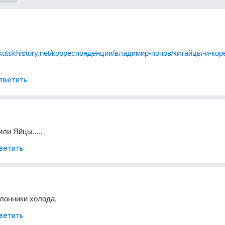
akutskhistory.net/корреспонденции/владимир-попов/китайцы-и-ко
тветить
ли Яйцы.....
ветить
лонники холода.
ветить