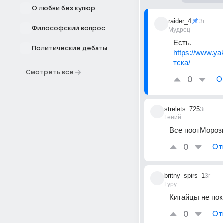
О любви без купюр
raider_4
3г
Философский вопрос
Мудрец
Есть.
Политические дебаты
https://www.y
тска/
Смотреть все
0
О
strelets_725
3г
Гений
Все поотМорози
0
От
britny_spirs_1
3г
Гуру
Китайцы не пок
0
От