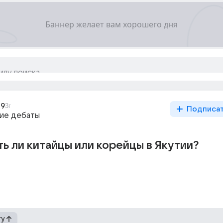
49
3г
Подписа
ие дебаты
ть ли китайцы или корейцы в Якутии?
гу