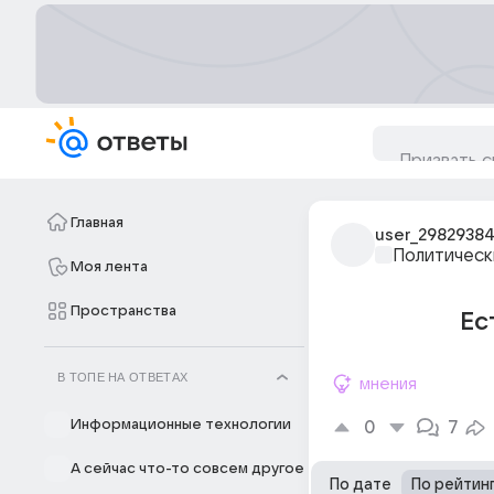
Главная
user_2982938
Политическ
Моя лента
Пространства
Ес
В ТОПЕ НА ОТВЕТАХ
мнения
Информационные технологии
0
7
А сейчас что-то совсем другое
По дате
По рейтин