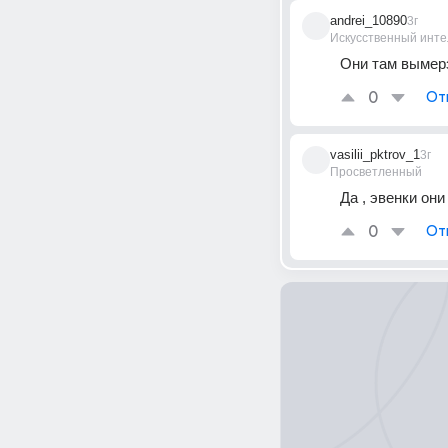
andrei_10890
3г
Искусственный инте
Они там вымер
0
От
vasilii_pktrov_1
3г
Просветленный
Да , эвенки он
0
От