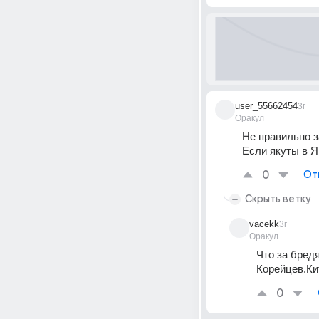
user_55662454
3г
Оракул
Не правильно за
Если якуты в Я
0
От
Скрыть ветку
vacekk
3г
Оракул
Что за бред
Корейцев.Ки
0