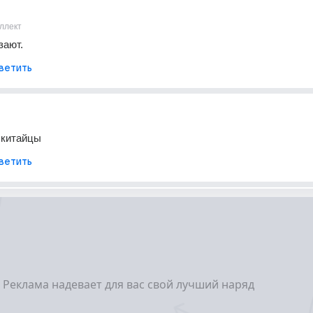
ллект
зают.
ветить
и китайцы
ветить