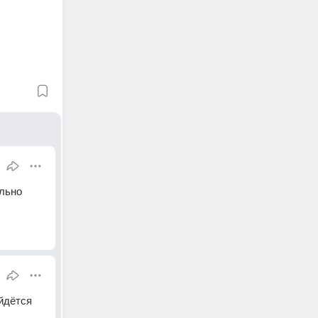
льно 
йдётся 