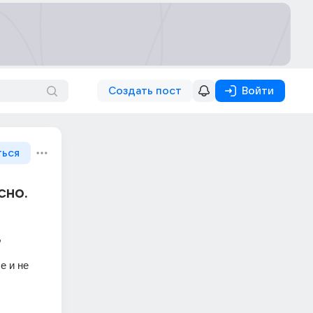
Создать пост
Войти
ться
сно.
 
 и не 