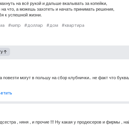
ахнуть на всё рукой и дальше вкалывать за копейки, 
 на что, а можешь захотеть и начать принимать решения, 
бя к успешной жизни.
ма
#кипр
#доллар
#дом
#квартира
гу
а повезти могут в польшу на сбор клубнички.. не факт что буква
етить
сестра , няня , и прочие !!! Ну какая у продюсеров и фирмы , на