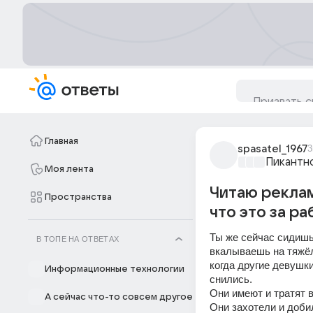
Главная
spasatel_1967
3
Пикантн
Моя лента
Читаю реклам
Пространства
что это за рабо
Ты же сейчас сидишь
В ТОПЕ НА ОТВЕТАХ
вкалываешь на тяжёл
когда другие девушки
Информационные технологии
снились. 
Они имеют и тратят в
А сейчас что-то совсем другое
Они захотели и добил