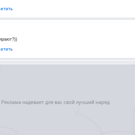
етить
г
ирают?))
етить