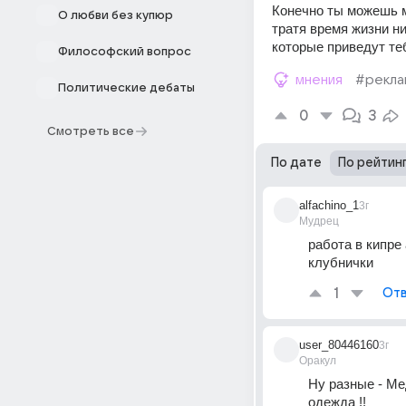
Конечно ты можешь м
О любви без купюр
тратя время жизни ни
которые приведут те
Философский вопрос
мнения
#рекла
Политические дебаты
0
3
Смотреть все
По дате
По рейтин
alfachino_1
3г
Мудрец
работа в кипре 
клубнички
1
Отв
user_80446160
3г
Оракул
Ну разные - Мед
одежда !!