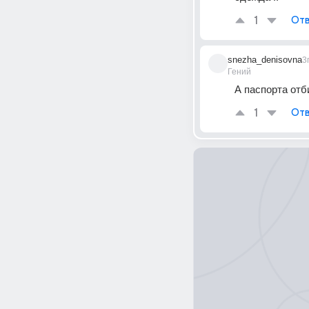
1
Отв
snezha_denisovna
3
Гений
А паспорта отб
1
Отв