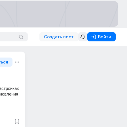
Создать пост
Войти
ться
астройках 
новления 