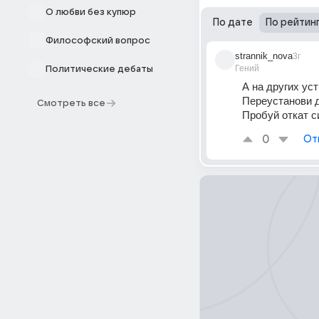
О любви без купюр
По дате
По рейтин
Философский вопрос
strannik_nova
3г
Гений
Политические дебаты
А на других ус
Переустанови д
Смотреть все
Пробуй откат с
0
От