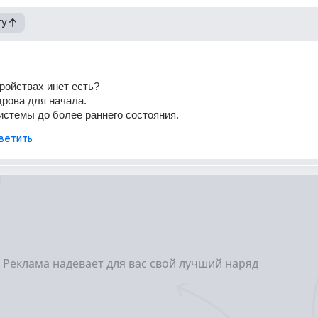
гу
тройствах инет есть?
рова для начала.
истемы до более раннего состояния.
ветить