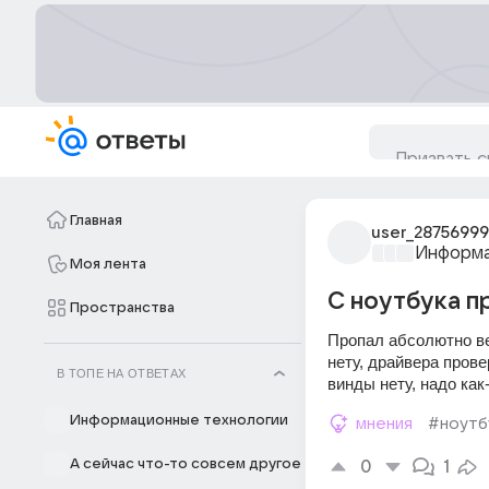
Главная
user_28756999
Информа
Моя лента
С ноутбука п
Пространства
Пропал абсолютно вес
нету, драйвера прове
В ТОПЕ НА ОТВЕТАХ
винды нету, надо как
Информационные технологии
мнения
#ноутб
А сейчас что-то совсем другое
0
1