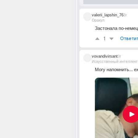
valerii_lapshin_76
3г
Оракул
Застонала по-немецки
1
Ответи
vovandivirsant
3г
Искусственный интеллект
Могу напомнить... 