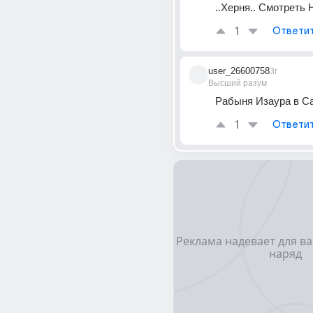
..Херня.. Смотреть Н
1
Ответи
user_26600758
3г
Высший разум
Рабыня Изаура в С
1
Ответи