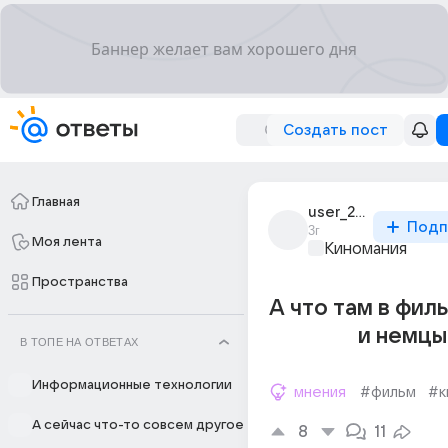
Создать пост
Главная
user_226882419
Подп
3г
Моя лента
Киномания
Пространства
А что там в филь
и немцы
В ТОПЕ НА ОТВЕТАХ
Информационные технологии
мнения
#фильм
#к
А сейчас что-то совсем другое
8
11