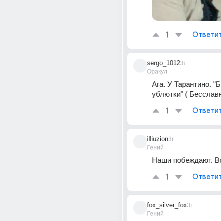
1
Ответи
sergo_1012
3г
Оракул
Ага. У Тарантино. "
ублютки" ( Бесслав
1
Ответи
illiuzion
3г
Гений
Наши побеждают. Вс
1
Ответи
fox_silver_fox
3г
Гений