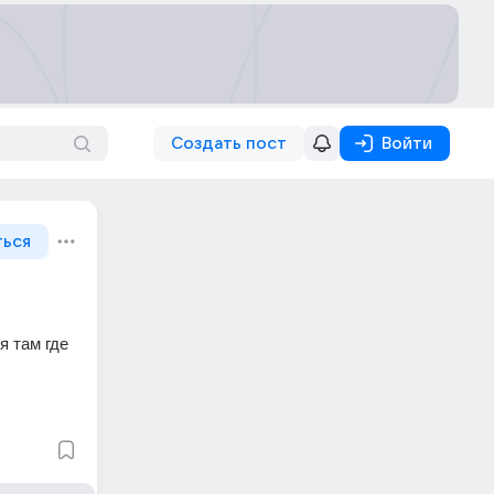
Создать пост
Войти
ться
 там где 