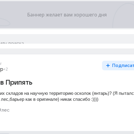
г
Подписа
гр
+2
 в Припять
их складов на научную территорию осколок (янтарь)? (Я пытался
лес,барьер как в оригинале) никак спасибо :))))
#лес