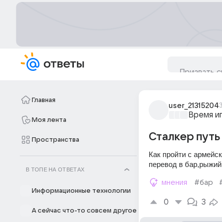
Главная
user_21315204
3
Время и
Моя лента
Сталкер путь
Пространства
Как пройти с армейск
перевод в бар,рыжий 
В ТОПЕ НА ОТВЕТАХ
мнения
#бар
Информационные технологии
0
3
А сейчас что-то совсем другое