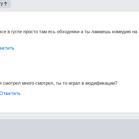
гу
все в гугле просто там есь обходняки а ты ламаешь комедию на 
ветить
г
я смотрел много смотрел, ты то играл в модификации?
Ответить