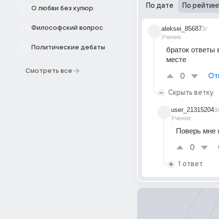
По дате
По рейтин
О любви без купюр
Философский вопрос
aleksei_85687
3г
Ученик
Политические дебаты
браток ответы 
месте
Смотреть все
0
От
Скрыть ветку
user_21315204
3
Ученик
Поверь мне 
0
1 ответ