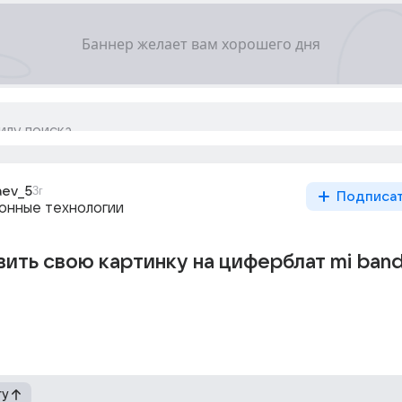
aev_5
3г
Подписа
нные технологии
вить свою картинку на циферблат mi band
гу