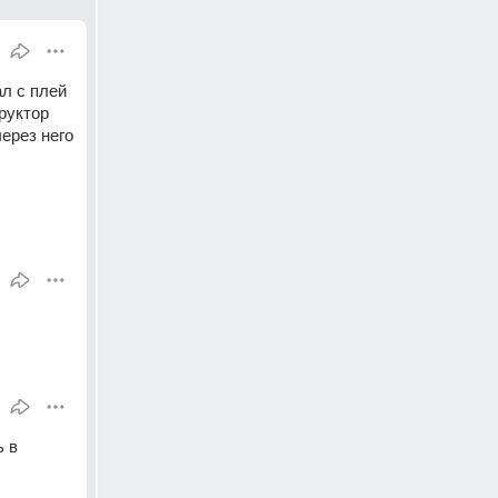
л с плей 
руктор 
ерез него 
 в 