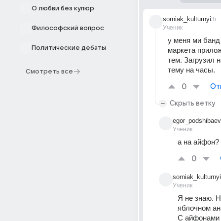
О любви без купюр
sorniak_kulturnyi
3г
Ученик
Философский вопрос
у меня ми банд
Политические дебаты
маркета прилож
тем. Загрузил 
тему на часы.
Смотреть все
0
От
Скрыть ветку
egor_podshibae
Ученик
а на айфон?
0
sorniak_kulturnyi
Ученик
Я не знаю. 
яблочном ан
С айфонами 