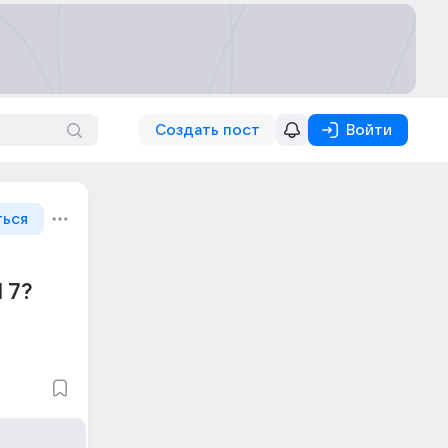
Создать пост
Войти
ться
 7?