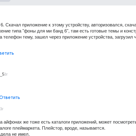
 6. Скачал приложение к этому устройству, авторизовался, скача
ение типа "фоны для ми банд 6", там есть готовые темы и конст
на телефон тему, зашел через приложение устройства, загрузил ч
ветить
v_5
3г
Ответить
3г
На айфонах же тоже есть каталоги приложений, может посмотреть
алоге плеймаркета. Плейстор, вроде, называется.
дела не имел.