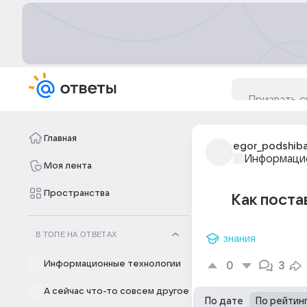
Главная
egor_podshib
Информацио
Моя лента
Пространства
Как поста
В ТОПЕ НА ОТВЕТАХ
знания
Информационные технологии
0
3
А сейчас что-то совсем другое
По дате
По рейтин