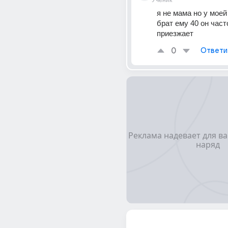
Ученик
я не мама но у моей
брат ему 40 он часто
приезжает
0
Ответи