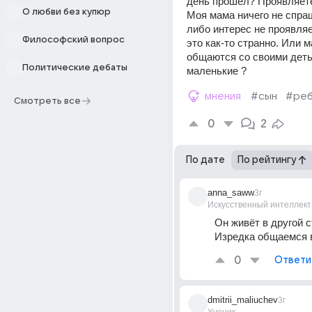
день прошел? Проявляете
О любви без купюр
Моя мама ничего не спраш
либо интерес не проявляе
Философский вопрос
это как-то странно. Или м
общаются со своими детьм
Политические дебаты
маленькие ?
мнения
#сын
#реб
Смотреть все
0
2
По дате
По рейтингу
anna_saww
3г
Искусственный интеллект
Он живёт в другой ст
Изредка общаемся в
0
Ответи
dmitrii_maliuchev
3г