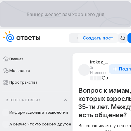
Создать пост
Главная
irokez_55
3г
Подп
Моя лента
Изменено
О любви без
Пространства
Вопрос к мамам,
которых взросл
В ТОПЕ НА ОТВЕТАХ
35-ти лет. Межд
Информационные технологии
есть общение?
А сейчас что-то совсем другое
Вы спрашиваете у него ка