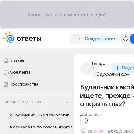
Создать пост
Главная
lampotschka
Подп
3г
Моя лента
Здоровый сон
Пространства
Будильник какой
ищете, прежде 
В ТОПЕ НА ОТВЕТАХ
открыть глаз?
Дополнен
Информационные технологии
))
А сейчас что-то совсем другое
мнения
#будильник