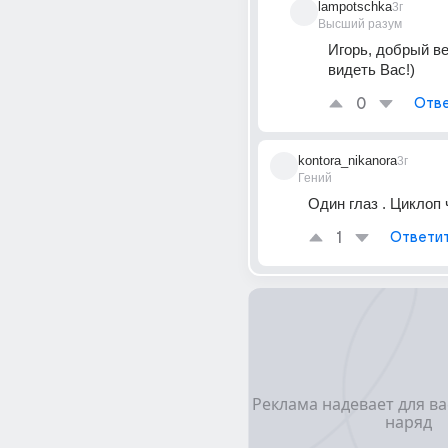
lampotschka
3г
Высший разум
Игорь, добрый ве
видеть Вас!)
0
Отве
kontora_nikanora
3г
Гений
Один глаз . Циклоп ч
1
Ответи