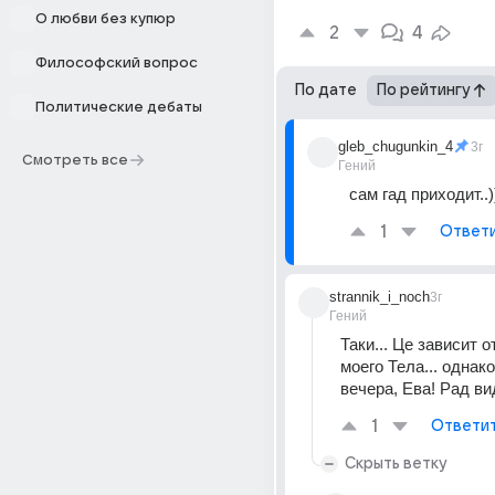
О любви без купюр
2
4
Философский вопрос
По дате
По рейтингу
Политические дебаты
gleb_chugunkin_4
3г
Смотреть все
Гений
сам гад приходит..)
1
Ответ
strannik_i_noch
3г
Гений
Таки... Це зависит о
моего Тела... однако.
вечера, Ева! Рад вид
1
Ответи
Скрыть ветку