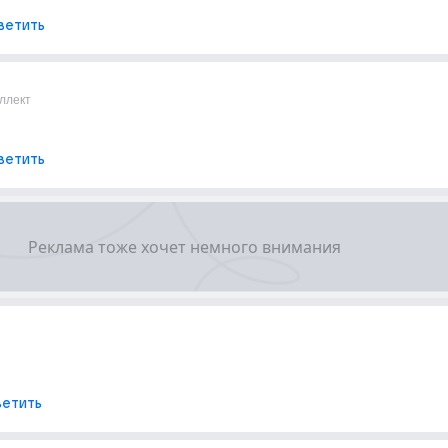
ветить
ллект
ветить
етить