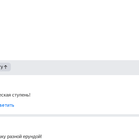
гу
ская ступень!
ветить
ку разной ерундой!