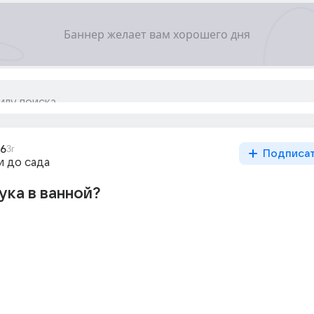
06
3г
Подписа
и до сада
ука в ванной?