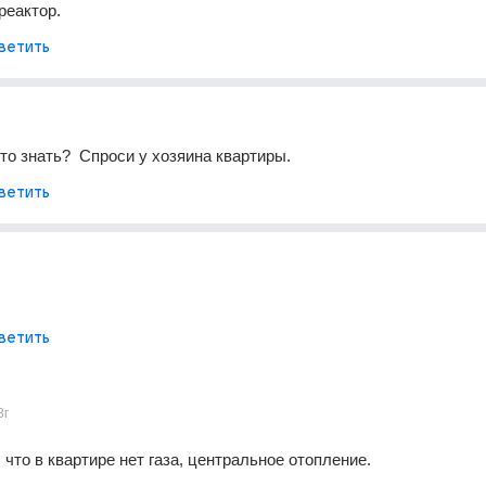
реактор.
ветить
это знать?  Спроси у хозяина квартиры.
ветить
ветить
3г
 что в квартире нет газа, центральное отопление.