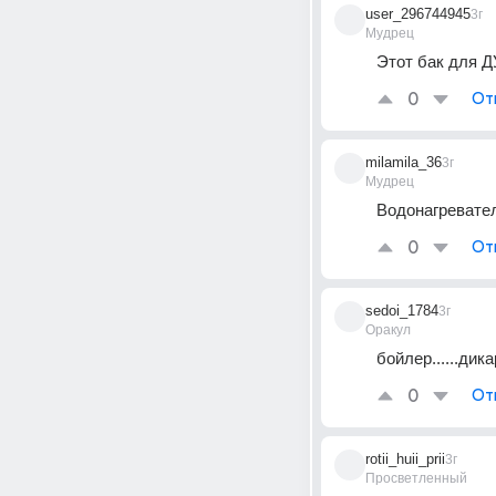
user_296744945
3г
Мудрец
Этот бак для 
0
От
milamila_36
3г
Мудрец
Водонагревате
0
От
sedoi_1784
3г
Оракул
бойлер......дика
0
От
rotii_huii_prii
3г
Просветленный