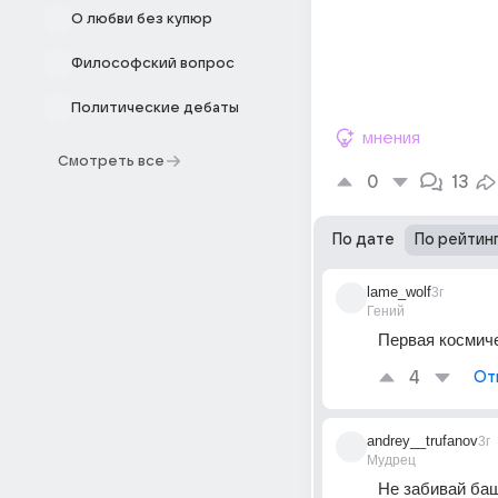
О любви без купюр
Философский вопрос
Политические дебаты
мнения
Смотреть все
0
13
По дате
По рейтин
lame_wolf
3г
Гений
Первая космиче
4
От
andrey__trufanov
3г
Мудрец
Не забивай баш