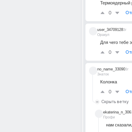
Термоядерный 
0
От
user_34709128
3г
Оракул
Для чего тебе 
0
От
no_name_33090
3г
Знаток
Колонка
0
От
Скрыть ветку
ekaterina_n_306
Профи
нам сказали,