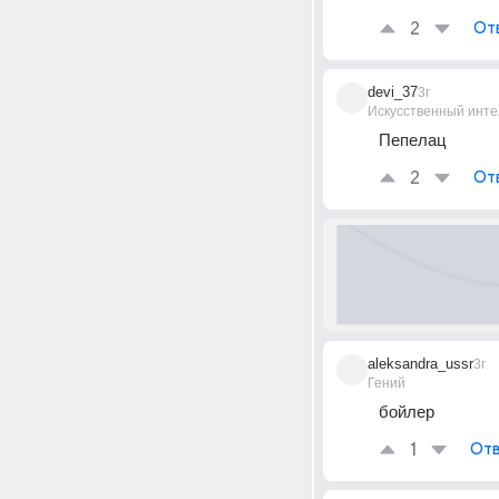
2
От
devi_37
3г
Искусственный инте
Пепелац
2
От
aleksandra_ussr
3г
Гений
бойлер
1
Отв