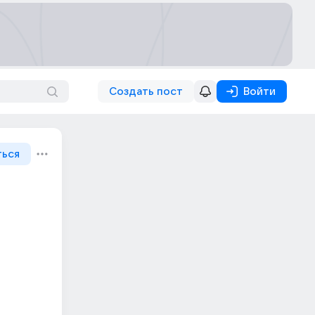
Создать пост
Войти
ться