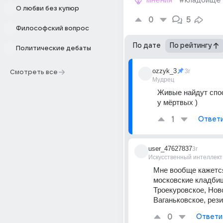
мнения
#кладбище
О любви без купюр
0
5
Философский вопрос
По дате
По рейтингу
Политические дебаты
ozzyk_3
3г
Смотреть все
Мудрец
Живые найдут спос
у мёртвых )
1
Ответ
user_47627837
3г
Искусственный интеллект
Мне вообще кажется,
московские кладбища
Троекуровское, Нов
Ваганьковское, рез
0
Ответи