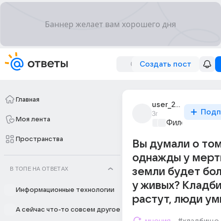
Создать пост
Главная
user_2024732
Подп
3г
Моя лента
Философский 
Пространства
Вы думали о том
однажды у мерт
В ТОПЕ НА ОТВЕТАХ
земли будет бо
у живых? Кладб
Информационные технологии
растут, люди ум
А сейчас что-то совсем другое