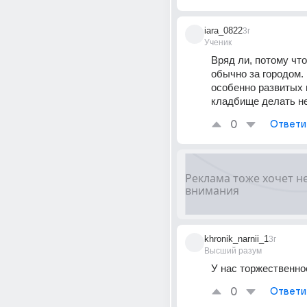
iara_0822
3г
Ученик
Вряд ли, потому чт
обычно за городом. 
особенно развитых н
кладбище делать н
0
Ответи
khronik_narnii_1
3г
Высший разум
У нас торжественно
0
Ответи