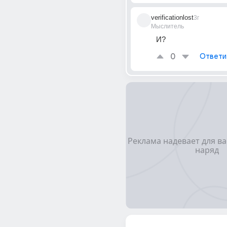
verificationlost
3г
Мыслитель
И?
0
Ответи