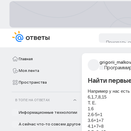
Главная
grigorii_malko
Программи
Моя лента
Найти первые
Пространства
Например у нас есть
6,1,7,8,15
В ТОПЕ НА ОТВЕТАХ
Т. Е. 
1.6
Информационные технологии
2.6-5=1
3.6+1=7
А сейчас что-то совсем другое
4.1+7=8