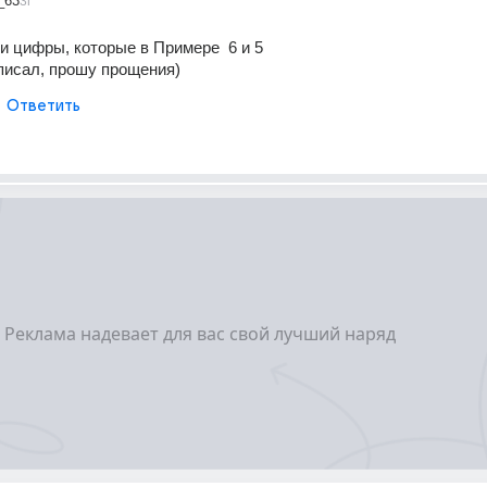
_63
3г
и цифры, которые в Примере  6 и 5
 писал, прошу прощения)
Ответить