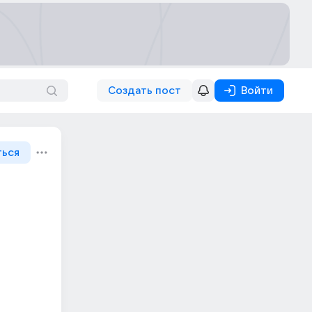
Создать пост
Войти
ться