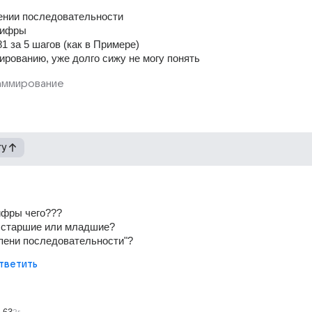
ении последовательности
цифры
1 за 5 шагов (как в Примере) 
ированию, уже долго сижу не могу понять
аммирование
гу
ифры чего???
о старшие или младшие?
упени последовательности"?
тветить