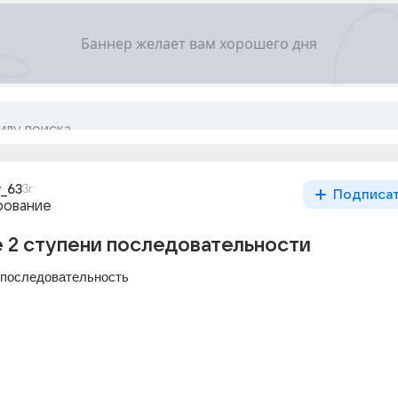
v_63
3г
Подписа
рование
 2 ступени последовательности
 последовательность