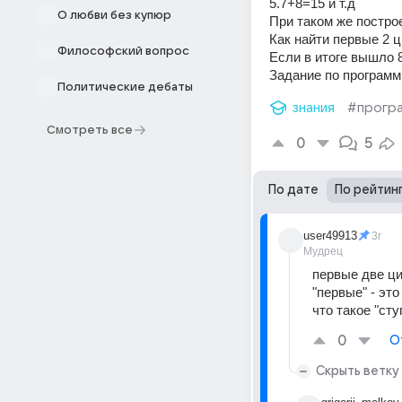
5.7+8=15 и т.д
О любви без купюр
При таком же постро
Как найти первые 2 
Философский вопрос
Если в итоге вышло 8
Задание по программ
Политические дебаты
знания
#прогр
Смотреть все
0
5
По дате
По рейтин
user49913
3г
Мудрец
первые две ц
"первые" - эт
что такое "ст
0
О
Скрыть ветку