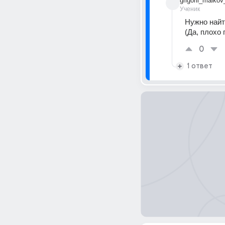
grigorii_malkov
Ученик
Нужно найт
(Да, плохо
0
1 ответ