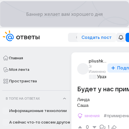
Создать пост
Главная
pliushkina_7
3г
Подп
Моя лента
Изменено
Уважаемый ма
Пространства
Будет у нас пр
В ТОПЕ НА ОТВЕТАХ
Линда 
Саша
Информационные технологии
мнения
#примирен
А сейчас что-то совсем другое
0
1