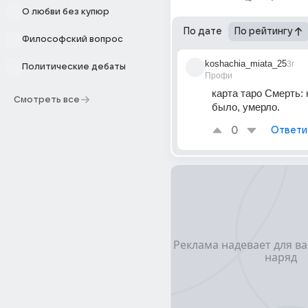
О любви без купюр
По дате
По рейтингу
Философский вопрос
koshachia_miata_25
3г
Политические дебаты
Профи
карта таро Смерть: н
Смотреть все
было, умерло.
0
Ответи