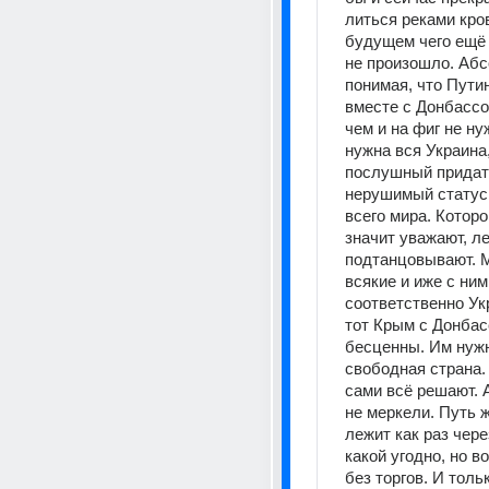
литься реками кровь
будущем чего ещё 
не произошло. Абс
понимая, что Путин
вместе с Донбассо
чем и на фиг не ну
нужна вся Украина,
послушный придато
нерушимый статус 
всего мира. Которог
значит уважают, ле
подтанцовывают. М
всякие и иже с ними
соответственно Укр
тот Крым с Донбас
бесценны. Им нужн
свободная страна.
сами всё решают. А
не меркели. Путь ж
лежит как раз чере
какой угодно, но во
без торгов. И тольк