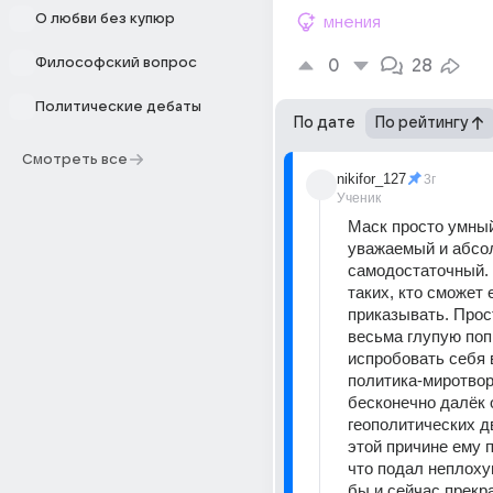
О любви без купюр
мнения
Философский вопрос
0
28
Политические дебаты
По дате
По рейтингу
Смотреть все
nikifor_127
3г
Ученик
Маск просто умный.
уважаемый и абсо
самодостаточный. 
таких, кто сможет 
приказывать. Прос
весьма глупую поп
испробовать себя в
политика-миротвор
бесконечно далёк о
геополитических дв
этой причине ему п
что подал неплоху
бы и сейчас прекра