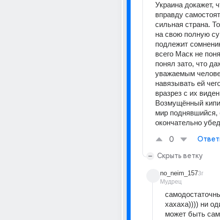
Украина докажет, ч
вправду самостоят
сильная страна. Тог
на свою полную су
подлежит сомнению
всего Маск не поня
понял зато, что да
уважаемым человек
навязывать ей чего 
вразрез с их видени
Возмущённый кипиш
мир поднявшийся, е
окончательно убед
0
Ответ
Скрыть ветку
no_neim_157
3г
Мудрец
самодостаточны
хахаха)))) ни од
может быть сам 