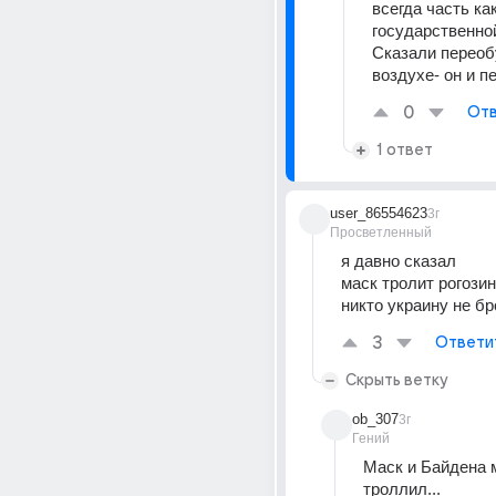
всегда часть как
государственной 
Сказали переобу
воздухе- он и п
0
Отв
1 ответ
user_86554623
3г
Просветленный
я давно сказал
маск тролит рогози
никто украину не бр
3
Ответи
Скрыть ветку
ob_307
3г
Гений
Маск и Байдена м
троллил...