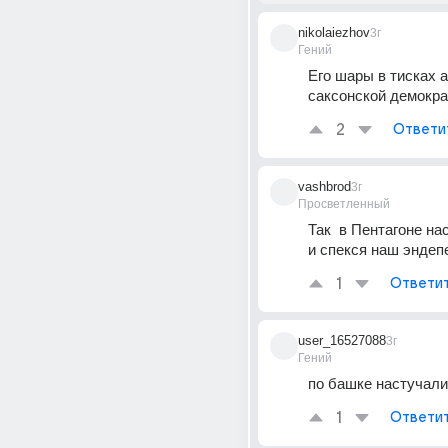
nikolaiezhov
3г
Гений
Его шары в тисках а
саксонской демократ
2
Ответи
vashbrod
3г
Просветленный
Так  в Пентагоне на
и спекся наш эндеп
1
Ответи
user_16527088
3г
Гений
по башке настучали
1
Ответи