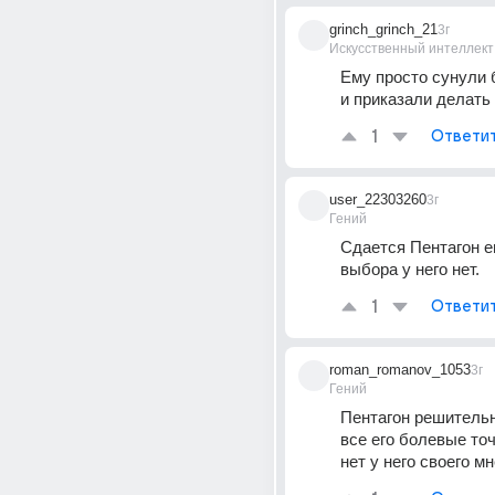
grinch_grinch_21
3г
Искусственный интеллект
Ему просто сунули б
и приказали делать
1
Ответи
user_22303260
3г
Гений
Сдается Пентагон ег
выбора у него нет.
1
Ответи
roman_romanov_1053
3г
Гений
Пентагон решительн
все его болевые точ
нет у него своего мн