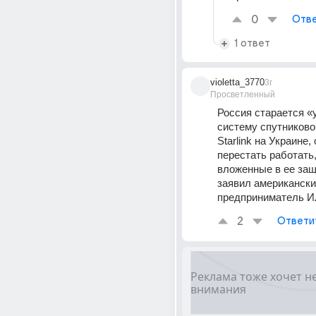
0
Отве
1 ответ
violetta_3770
3г
Просветленный
Россия старается «у
систему спутниковог
Starlink на Украине,
перестать работать,
вложенные в ее защ
заявил американски
предприниматель И
2
Ответи