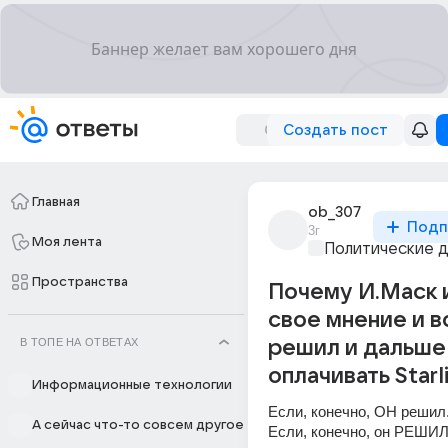
Создать пост
Главная
ob_307
Подп
3г
Моя лента
Политические 
Пространства
Почему И.Маск 
свое мнение и в
В ТОПЕ НА ОТВЕТАХ
решил и дальше
оплачивать Starl
Информационные технологии
Если, конечно, ОН решил
А сейчас что-то совсем другое
Если, конечно, он РЕШИЛ