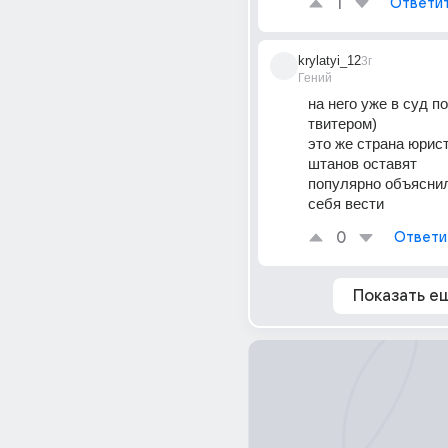
1
Ответи
krylatyi_12
3г
Гений
на него уже в суд по
твитером)
это же страна юрист
штанов оставят
популярно объяснили
себя вести
0
Ответи
Показать е