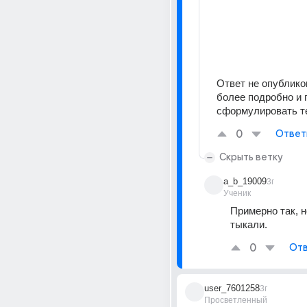
Ответ не опублико
более подробно и г
сформулировать те
0
Ответ
Скрыть ветку
a_b_19009
3г
Ученик
Примерно так, н
тыкали.
0
Отв
user_7601258
3г
Просветленный