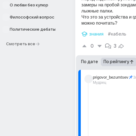
замеры на пробой зондам
О любви без купюр
лыжные палки.  
Что это за устройства и гд
Философский вопрос
можно почитать?
Политические дебаты
знания
#кабель
Смотреть все
0
3
По дате
По рейтингу
prigovor_bezumtsev
3
Мудрец