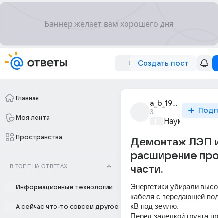
Создать пост
Главная
a_b_19009
Подп
3г
Моя лента
Наука
+1
Пространства
Демонтаж ЛЭП 
расширение пр
В ТОПЕ НА ОТВЕТАХ
части.
Энергетики убирали высо
Информационные технологии
кабеля с передающей под
кВ под землю.  
А сейчас что-то совсем другое
Перед заделкой грунта пр