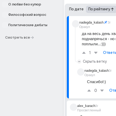
О любви без купюр
По дате
По рейтингу
Философский вопрос
nadegda_kalash
3г
Политические дебаты
Оракул
да на весь день хва
Смотреть все
поднапрячься - но 
поплыли...:)))
1
Ответ
Скрыть ветку
nadegda_kalash
3г
Оракул
Спасибо!:)
0
Отв
alex_karach
3г
Просветленный