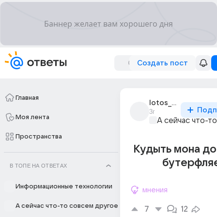
Создать пост
Главная
lotos_801
Подп
3г
Моя лента
А сейчас что-т
Пространства
Кудыть мона до
бутерфля
В ТОПЕ НА ОТВЕТАХ
Информационные технологии
мнения
А сейчас что-то совсем другое
7
12