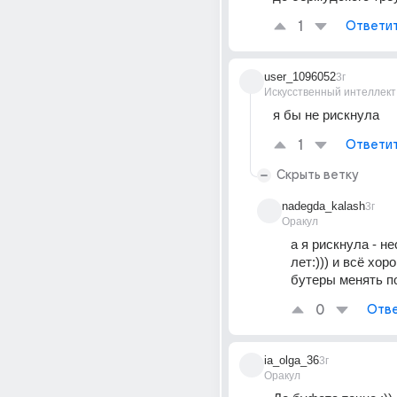
1
Ответи
user_1096052
3г
Искусственный интеллект
я бы не рискнула
1
Ответи
Скрыть ветку
nadegda_kalash
3г
Оракул
а я рискнула - не
лет:))) и всё хоро
бутеры менять п
0
Отве
ia_olga_36
3г
Оракул