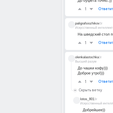
До буфета точно.:))
1
Ответи
paligrafsiozhikov
3г
Искусственный интеллект
На шведский стол п
1
Ответи
olenkalastochka
3г
Высший разум
До чашки кофу)))
Доброе утро!)))
1
Ответи
Скрыть ветку
lotos_801
3г
Искусственный интелл
Добрейшее))