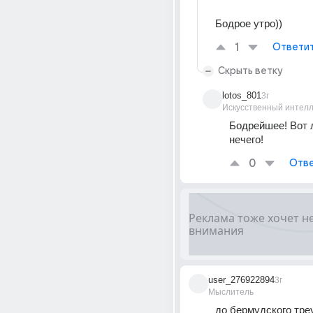
Бодрое утро))
1
Ответи
Скрыть ветку
lotos_801
3г
Искусственный интелл
Бодрейшее! Вот 
нечего!
0
Отве
user_276922894
3г
Мыслитель
до бермудского тре