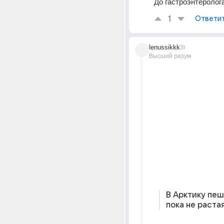
До гастроэнтеролога!
1
Ответи
lenussikkk
3г
Высший разум
В Арктику пеш
пока не растая