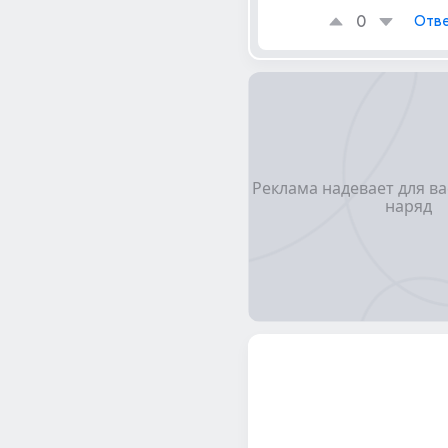
0
Отве