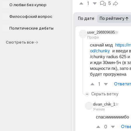
1
5
О любви без купюр
Философский вопрос
По дате
По рейтингу
Политические дебаты
user_298809695
3г
Профи
Смотреть все
скачай мод  
https:/
od/chunky
  и введи 
/chunky radius 625 и /
и жди 30мин-5ч (в з
мощности пк), зато в
будет прогружена
1
Ответи
Скрыть ветку
divan_chik_1
3г
Ученик
спасиииииииибо
0
Отве