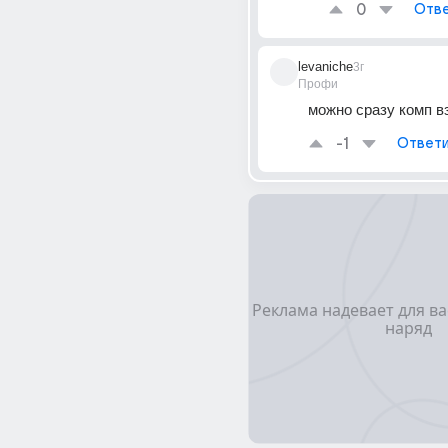
0
Отве
levaniche
3г
Профи
можно сразу комп в
-1
Ответи