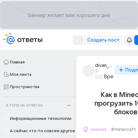
Создать пост
Главная
divan_chik_1
Подп
3г
Моя лента
Время игр
+1
Пространства
Как в Minec
прогрузить 
В ТОПЕ НА ОТВЕТАХ
блоков
Информационные технологии
мнения
#minecraft
А сейчас что-то совсем другое