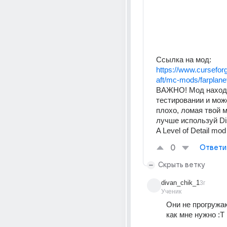
Ссылка на мод:
https://www.cursefo
aft/mc-mods/farplan
ВАЖНО! Мод находи
тестировании и може
плохо, ломая твой ми
лучше используй Dist
A Level of Detail mod
0
Ответи
Скрыть ветку
divan_chik_1
3г
Ученик
Они не прогружаю
как мне нужно :Т