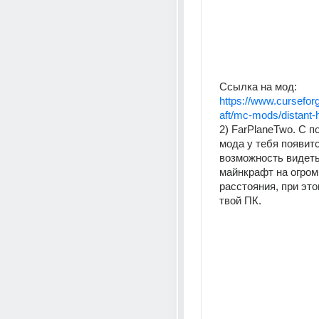
Ссылка на мод:
https://www.cursefo
aft/mc-mods/distant-
2) FarPlaneTwo. С п
мода у тебя появитс
возможность видеть
майнкрафт на огром
расстояния, при это
твой ПК.