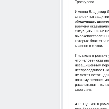
Троекурова. 
Именно Владимир Д
становится защитни
обедневших дворян, 
времена оказывалис
ситуациях. Он мстит
высокопоставленны
которых богатства и
главное в жизни. 
Писатель в романе у
что человек оказыва
незащищенным пере
несправедливостью.
не может встать даж
поэтому человек мо
рассчитывать только
свои силы. 
А.С. Пушкин в роман
всю бесполезность 