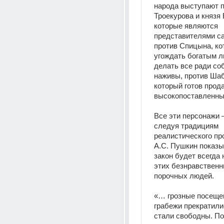
народа выступают п
Троекурова и князя 
которые являются 
представителями са
против Спицына, ко
угождать богатым л
делать все ради соб
наживы, против Шаб
который готов прода
высокопоставленны
Все эти персонажи –
следуя традициям 
реалистического про
А.С. Пушкин показыв
закон будет всегда 
этих безнравственны
порочных людей. 
«… грозные посещен
грабежи прекратилис
стали свободны. По