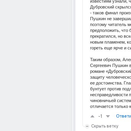
известиям узнали, ч
Дубровский скрылся 
- таков финал произ
Пушкин не завершил
поэтому читатель м
предположить, что б
прекратился, но вск
новым пламенем, ко
гореть еще ярче и с
Таким образом, Але
Сергеевич Пушкин в
романе «Дубровский
защиту человеческо
ее достоинства. Гла
бунтует против подл
несправедливости п
чиновничьей систем
отличается только 
-1
Ответи
Скрыть ветку