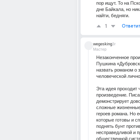
пор ищут. То на Пско
дне Байкала, но ника
найти, бедняги.
1
Ответи
wegesking
3г
Мастер
Незаконченное прои
Пушкина «Дубровск
назвать романом о з
человеческой лично
Эта идея проходит ч
произведение. Писа
демонстрирует дово
сложные жизненные 
героев романа. Но е
которые готовы и с
поднять бунт против
несправедливой и п
общественной сист