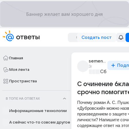
Создать пост
Главная
semen_soifer_1
Подп
3г
Моя лента
Сборная До
Пространства
С очинение 6кл
срочно помогит
В ТОПЕ НА ОТВЕТАХ
Почему роман А. С. Пушки
«Дубровский» можно назв
Информационные технологии
произведением о защите 
личности? Напишите сочи
А сейчас что-то совсем другое
содержащее ответ на этот