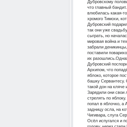
Дубровскому полови
что главный бандит. 
влюбилась какая-то
хромого Тимохи, кот
Дубровский подарил 
так они уже свадьбу
сыграть, но началас
мировая война и тех
забрали деникинцы,
поставили поварихой
их разошлись.Одна
Дубровский поспорил
Архипом, что попадё
яблоко, которое пос
башку Сервантесу. 
такой дон на кляче и
Зарядили они свои л
стрелять по яблоку.
попал в яблочко, а А
задницу осла, на ко
Чигивара, слуга Сер
Осёл испугался и п
голову, через степи