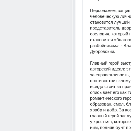
Персонажем, защи
человеческую лично
становится лучший 
представитель двор
сословия, который 
становится «благор
разбойником», - Вла
Дубровский. 
Главный герой высту
авторский идеал: эт
за справедливость, 
противостоит злому 
всегда стоит за прав
описывает его как т
романтического геро
образован, смел, бл
храбр и добр. За ко
главный герой засл
у крестьян, которые
ним, подняв бунт пр