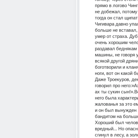
прямо в логово Чинг
не добежал, потому 
тогда он стал щипат
Чигивара давно упал 
больше не вставал, 
умер от страха. Дуб
очень хорошим чело
раздавал беднякам д
машины, не говоря у
всякой другой дряни.
боготворили и кланя
ноги, вот он какой б
Даже Троекуров, ден
говорил про него:»Ах
ах ты сукин сын!».Во
него была характери
жалованья за это ем
и он был вынужден 
бандитом на большо
Хороший был челове
вредный... Но опасны
сгинул в лесу, а зол