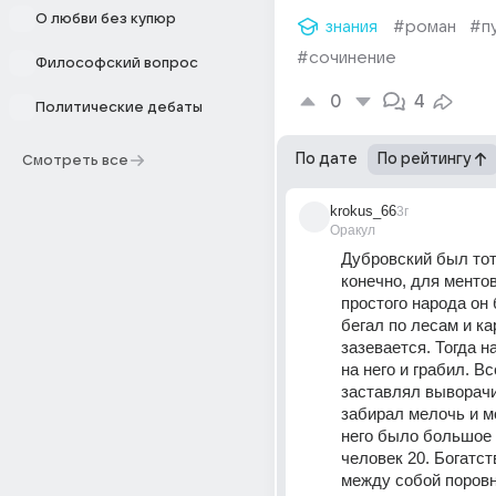
О любви без купюр
знания
#роман
#п
#сочинение
Философский вопрос
0
4
Политические дебаты
По дате
По рейтингу
Смотреть все
krokus_66
3г
Оракул
Дубровский был тот 
конечно, для ментов
простого народа он 
бегал по лесам и кар
зазевается. Тогда н
на него и грабил. Вс
заставлял выворачи
забирал мелочь и м
него было большое в
человек 20. Богатст
между собой поровну