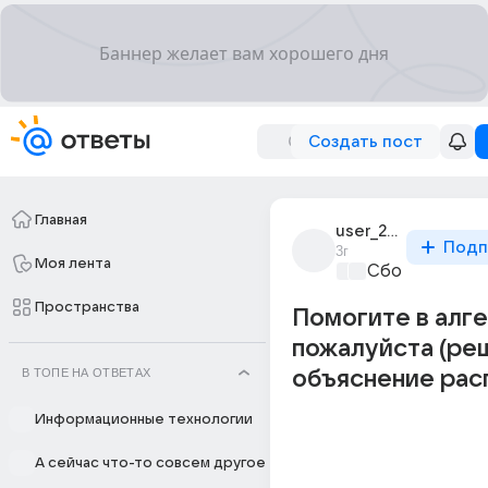
Создать пост
Главная
user_299704694
Подп
3г
Моя лента
Сборная Дом
Пространства
Помогите в алге
пожалуйста (ре
В ТОПЕ НА ОТВЕТАХ
объяснение расп
Информационные технологии
А сейчас что-то совсем другое