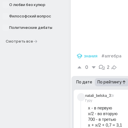
О любви без купюр
Философский вопрос
Политические дебаты
Смотреть все
знания
#алгебра
0
2
По дате
По рейтингу
natali_belska_3
3г
Гуру
x - в первую
х/2 - во вторую
700 - в третью
x + x/2 + 0,7 = 3,1