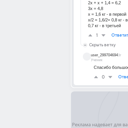
2x + x + 1,4 = 6,2
3x = 4,8
x = 1,6 кг - в первой
x/2 = 1,6/2= 0,8 кг -
0,7 кг - в третьей
1
Ответи
Скрыть ветку
user_299704694
3г
Ученик
Спасибо большо
0
Отве