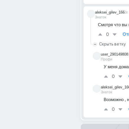
aleksei_gilev_166
3г
Знаток
Смотря что вы 
0
От
Скрыть ветку
user_290149808
Профи
У меня дома
0
aleksei_gilev_16
Знаток
Возможно , н
0