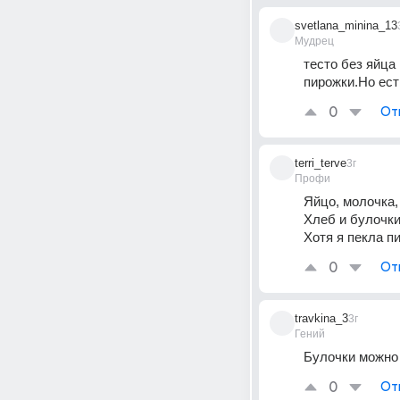
svetlana_minina_13
Мудрец
тесто без яйца
пирожки.Но ест
0
От
terri_terve
3г
Профи
Яйцо, молочка,
Хлеб и булочки 
Хотя я пекла п
0
От
travkina_3
3г
Гений
Булочки можно 
0
От