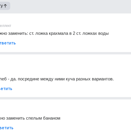
гу
теллект
но заменить: ст. ложка крахмала в 2 ст. ложках воды
тветить
 хлеб - да. посредине между ними куча разных вариантов.
етить
жно заменить спелым бананом
ветить