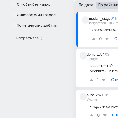
О любви без купюр
По дате
По рейтин
Философский вопрос
madam_diaga
3г
Искусственный ин
Политические дебаты
крахмалом мож
Смотреть все
0
О
denis_13947
3г
Оракул
какое тесто? 
бисквит - нет.
1
Отв
alina_28712
3г
Ученик
Яйцо легко мо
0
От