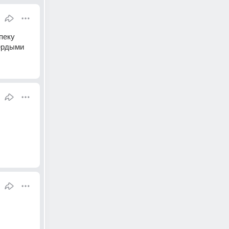
пеку 
вердыми