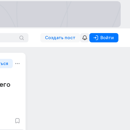
Создать пост
Войти
ться
 его