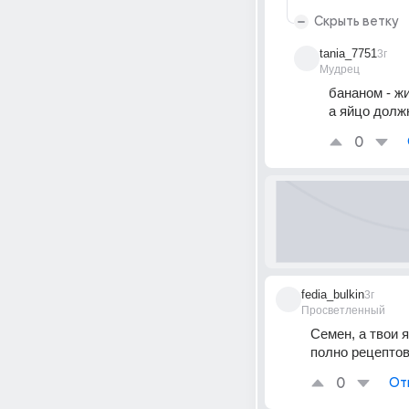
Скрыть ветку
tania_7751
3г
Мудрец
бананом - ж
а яйцо долж
0
fedia_bulkin
3г
Просветленный
Семен, а твои я
полно рецептов
0
От