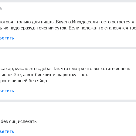
3г
 готовят только для пиццы.Вкусно.Иногда,если тесто остается я 
ь их надо сразу,в течении суток..Если полежат,то становятся т
ветить
 сахар, масло это сдоба. Так что смотря что вы хотите испечь
испечёте, а вот бисквит и шарлотку - нет.
ирог с вишней без яйца.
ветить
без яиц испекать
ветить