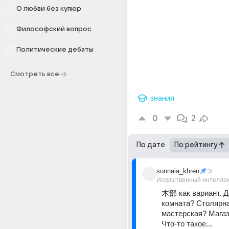
О любви без купюр
Философский вопрос
Политические дебаты
Смотреть все
знания
0
2
По дате
По рейтингу
sonnaia_khren
3г
Искусственный интелле
木部 как вариант. Д
комната? Столярна
мастерская? Магаз
Что-то такое...