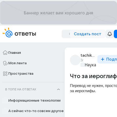
Создать пост
Главная
tachikhara
Подп
3г
Моя лента
Наука
Пространства
Что за иерогли
Перевод не нужен, просто
В ТОПЕ НА ОТВЕТАХ
за иероглифы.
Информационные технологии
А сейчас что-то совсем другое